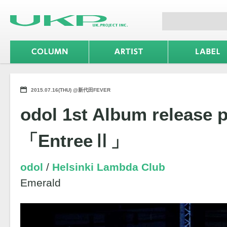
2015.07.16(THU) @新代田FEVER
odol 1st Album release p
「EntreeⅡ」
odol
Helsinki Lambda Club
Emerald