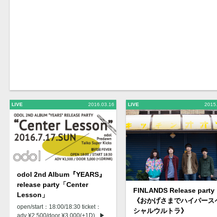
LIVE
2016.03.16
LIVE
2015
odol 2nd Album『YEARS』
release party「Center
FINLANDS Release party
Lesson」
《おかげさまでハイパース
open/start：18:00/18:30 ticket：
シャルウルトラ》
adv ¥2,500/door ¥3,000(+1D) ▶︎