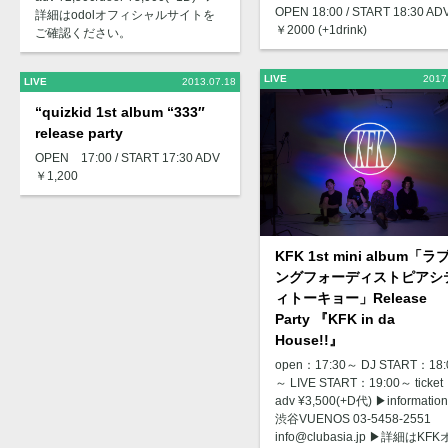
OPEN 18:00 / START 18:30 AD
詳細はodolオフィシャルサイトを
￥2000 (+1drink)
ご確認ください。
LIVE
2017
LIVE
2013.07.18
“quizkid 1st album “333″
release party
OPEN 17:00 / START 17:30 ADV
￥1,200
KFK 1st mini album「ラ
ングフォーディストピアシ
ィトーキョー」Release
Party 『KFK in da
House!!』
open：17:30～ DJ START：18:
～ LIVE START：19:00～ ticke
adv ¥3,500(+D代) ▶︎informatio
渋谷VUENOS 03-5458-2551
info@clubasia.jp ▶︎詳細はKF