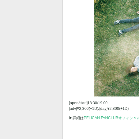
[open/start]18:30/19:00
[adv]¥2,300(+1D)/[day]¥2,800(+1D)
▶︎詳細は
PELICAN FANCLUBオフィシ