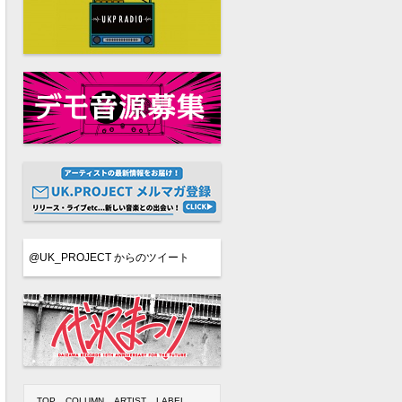
@UK_PROJECT からのツイート
TOP
COLUMN
ARTIST
LABEL