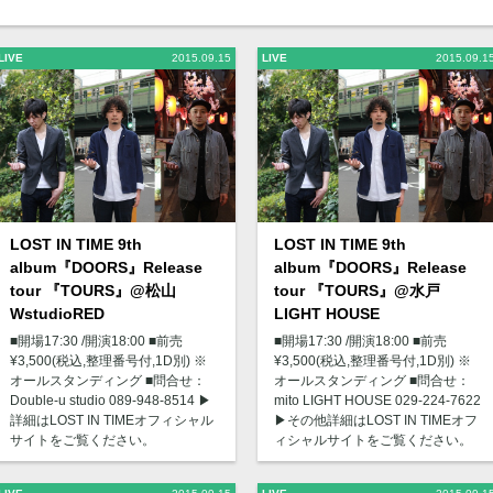
LIVE
2015.09.15
LIVE
2015.09.1
LOST IN TIME 9th
LOST IN TIME 9th
album『DOORS』Release
album『DOORS』Release
tour 『TOURS』@松山
tour 『TOURS』@水戸
WstudioRED
LIGHT HOUSE
■開場17:30 /開演18:00 ■前売
■開場17:30 /開演18:00 ■前売
¥3,500(税込,整理番号付,1D別) ※
¥3,500(税込,整理番号付,1D別) ※
オールスタンディング ■問合せ：
オールスタンディング ■問合せ：
Double-u studio 089-948-8514 ▶︎
mito LIGHT HOUSE 029-224-7622
詳細はLOST IN TIMEオフィシャル
▶︎その他詳細はLOST IN TIMEオフ
サイトをご覧ください。
ィシャルサイトをご覧ください。