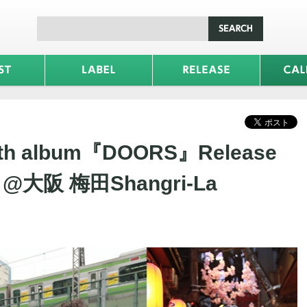
 9th album『DOORS』Release
』@大阪 梅田Shangri-La