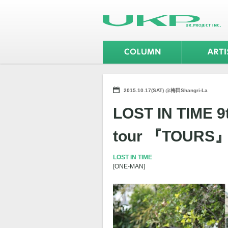
2015.10.17(SAT) @梅田Shangri-La
LOST IN TIME
tour 『TOURS
LOST IN TIME
[ONE-MAN]