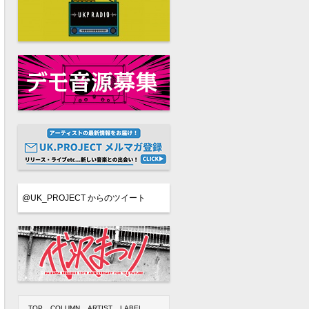
@UK_PROJECT からのツイート
TOP
COLUMN
ARTIST
LABEL