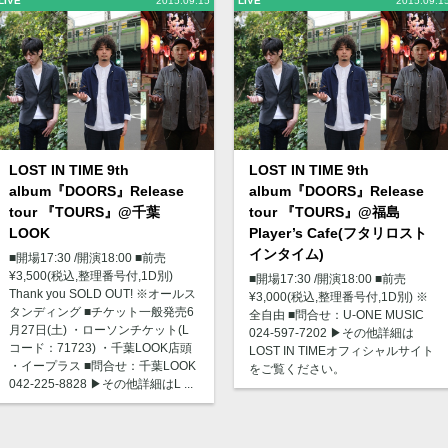
LIVE
2015.09.15
LIVE
2015.09.1
LOST IN TIME 9th
LOST IN TIME 9th
album『DOORS』Release
album『DOORS』Release
tour 『TOURS』@千葉
tour 『TOURS』@福島
LOOK
Player’s Cafe(フタリロスト
インタイム)
■開場17:30 /開演18:00 ■前売
¥3,500(税込,整理番号付,1D別)
■開場17:30 /開演18:00 ■前売
Thank you SOLD OUT! ※オールス
¥3,000(税込,整理番号付,1D別) ※
タンディング ■チケット一般発売6
全自由 ■問合せ：U-ONE MUSIC
月27日(土) ・ローソンチケット(L
024-597-7202 ▶︎その他詳細は
コード：71723) ・千葉LOOK店頭
LOST IN TIMEオフィシャルサイト
・イープラス ■問合せ：千葉LOOK
をご覧ください。
042-225-8828 ▶︎その他詳細はL ...