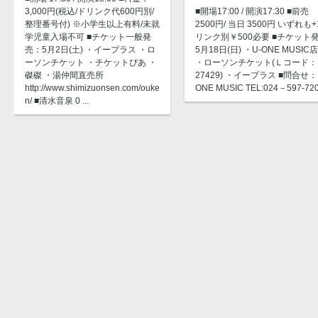
3,000円(税込/ドリンク代600円別/
■開場17:00 / 開演17:30 ■前売
整理番号付) ※小学生以上有料/未就
2500円/ 当日 3500円 いずれも
学児童入場不可 ■チケット一般発
リンク別￥500必要 ■チケット
売：5月2日(土) ・イープラス ・ロ
5月18日(日) ・U-ONE MUSIC
ーソンチケット ・チケットぴあ ・
・ローソンチケット(Ｌコード：
磔磔 ・湯仲間直売所
27429) ・イープラス ■問合せ：
http://www.shimizuonsen.com/ouke
ONE MUSIC TEL:024－597-72
n/ ■清水音泉 0 ...