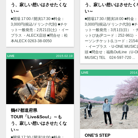
う、寂しい想いはさせたくな
う、寂しい想いはさせたく
い～
い～
■開場 17:00 / 開演17:30 ■料金：
■開場17:30 / 開演18:00 ■料金：
3,000円(税込/ドリンク代別) ■チケ
3,000円(税込/ドリンク代別) ■
ット一般発売：2月21日(土) ・イー
ット一般発売：3月1日(日） ・
プラス ・ALECX店頭 ■問合せ：松
ットぴあ(Pコード：252-961) 
本ALECX 0263-38-0050
ーソンチケット(Lコード：21548
・イープラス ・U-ONE MUSIC
頭 ■問合せ：福島OutLine（U-O
LIVE
2015.02.19
MUSIC) TEL 024-597-720 ...
LIVE
2014
鶴47都道府県
TOUR「Live&Soul」～も
う、寂しい想いはさせたくな
い～
ONE’S STEP
■開場 17:30 / 開演18:00 ■料金：