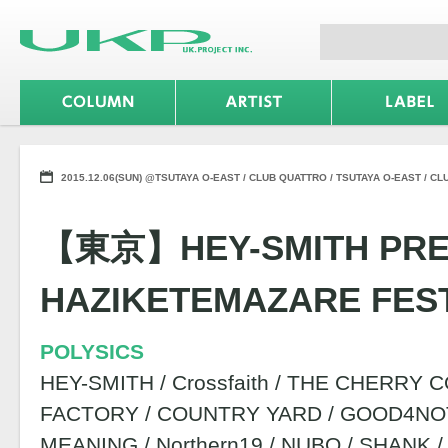
2015.12.06(SUN) @TSUTAYA O-EAST / CLUB QUATTRO / TSUTAYA O-EAST / CLUB
【東京】HEY-SMITH PRE
HAZIKETEMAZARE FEST
POLYSICS
HEY-SMITH / Crossfaith / THE CHERRY 
FACTORY / COUNTRY YARD / GOOD4NOT
MEANING / Northern19 / NUBO / SHANK /