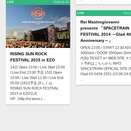
LIVE
2015.04.24
LIVE
2014
Rei Mastrogiovanni
presents 「SPACETRAIN
FESTIVAL 2014 ～Glad 4t
Anniversary～」
OPEN 13:00 / START 13:30 AD
3000yen / DOOR 3500yen (Dri
RISING SUN ROCK
代別) TICKET: e+ WEB SITE 
FESTIVAL 2015 in EZO
ト予約はこちらから INFO:
14日 Open 10:00 / Live Start 15:00
SPACETRAIN OFFICIAL SITE
/ Live End 23:00 予定 15日 Open
Glad 03-5458-2551 (15:00-24:0
10:00 / Live Start 12:30 / Live End
...
05:00 (16日)予定 詳しくは、
RISING SUN ROCK FESTIVAL
2015 in EZO公式
HP（http://rsr.wess.c ...