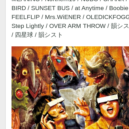
BIRD / SUNSET BUS / at Anytime / Boobi
FEELFLIP / Mrs.WiENER / OLEDICKFOGGY
Step Lightly / OVER ARM THROW /
/ 四星球 / 韻シスト