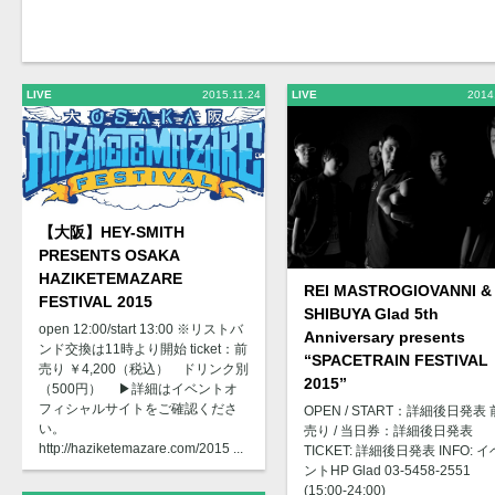
LIVE
2015.11.24
LIVE
2014
【大阪】HEY-SMITH
PRESENTS OSAKA
HAZIKETEMAZARE
REI MASTROGIOVANNI &
FESTIVAL 2015
SHIBUYA Glad 5th
open 12:00/start 13:00 ※リストバ
Anniversary presents
ンド交換は11時より開始 ticket：前
“SPACETRAIN FESTIVAL
売り ￥4,200（税込） ドリンク別
2015”
（500円） ▶︎詳細はイベントオ
フィシャルサイトをご確認くださ
OPEN / START：詳細後日発表 
い。
売り / 当日券：詳細後日発表
http://haziketemazare.com/2015 ...
TICKET: 詳細後日発表 INFO: イ
ントHP Glad 03-5458-2551
(15:00-24:00)