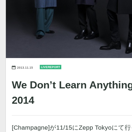
LIVEREPORT
2013.11.15
We Don’t Learn Anything
2014
[Champagne]が11/15にZepp Tokyoにて行