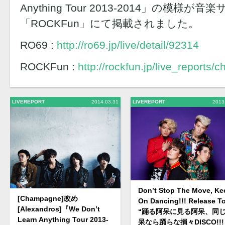
Anything Tour 2013-2014」の模様が
「ROCKFun」にて掲載されました。
RO69 :
http://ro69.jp/live/detail/92314
ROCKFun :
http://rockfun.jp/live_report
LIVEREPORT
2014.03.31
LIVEREPORT
2013
Don’t Stop The Move, Ke
[Champagne]改め
On Dancing!!! Release T
[Alexandros]『We Don’t
“踊る阿呆に見る阿呆、同
Learn Anything Tour 2013-
呆なら踊らな損々DISCO!!!