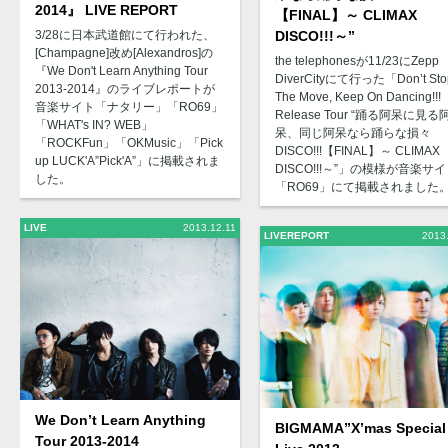
2014』 LIVE REPORT
【FINAL】～ CLIMAX
3/28に日本武道館にて行われた、
DISCO!!!～”
[Champagne]改め[Alexandros]の
the telephonesが11/23にZepp
『We Don't Learn Anything Tour
DiverCityにて行った「Don’t Sto
2013-2014』のライブレポートが
The Move, Keep On Dancing!!!
音楽サイト「ナタリー」「RO69」
Release Tour “踊る阿呆に見る
「WHAT's IN? WEB」
呆、同じ阿呆なら踊らな損々
「ROCKFun」「OKMusic」「Pick
DISCO!!!【FINAL】～ CLIMAX
up LUCK'A”Pick'A”」に掲載されま
DISCO!!!～”」の模様が音楽サ
した。
「RO69」にて掲載されました
LIVE
2013.12.11
LIVEREPORT
2013
We Don’t Learn Anything
BIGMAMA”X’mas Special
Tour 2013-2014