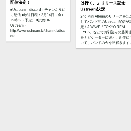
配信決定！
は行く。』リリース記念
Ustream決定
■Ustream「discord」チャンネルに
て配信 ■放送日程：2月14日（金）
2nd Mini Albumのリリースを記
19時〜（予定） ■試聴URL
してバンド初のUstream配信が
Ustream＞
定！J-WAVE「TOKYO REAL-
http://www.ustream.tv/channel/disc
EYES」などでお馴染みの藤田
ord
をナビゲーターに迎え、新作に
いて、バンドの今を紐解きます