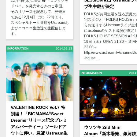
SESSION #2』Ustreamラ
12月4日(水)に最新EP『ロンググッ
ブ生中継が決定
ドバイ』を発売するきのこ帝国。
そのリリースを記念して、発売日
FOLKSが共同生活を送る恵庭の
である12月4日（水）22時より、
宅スタジオ「FOLKS HOUSE」
スペシャルトーク番組をUstreamお
らお送りするUstreamライブ生
よびニコニコ生放送で生配信しま
にasobiusのゲスト出演が決定
す。
FOLKS HOUSE SESSION #2 9
19日（金）OPEN 21:30～ STA
22:00～
INFORMATION
2014.02.13
http://www.ustream.tv/channel/fo
-house ...
INFORMATION
2014
VALENTINE ROCK Vol.7 特
別編！「BIGMAMA“Sweet
Dreams”リリース記念プレミ
アムパーティー」ソールドア
ウソツキ 2nd Mini
ウトに伴い、急遽 Ustream生
Album『新木場発、銀河鉄