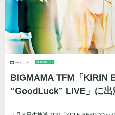
INFORMATION
2014.01.08
BIGMAMA TFM「KIRIN 
“GoodLuck” LIVE」
２月８日生放送 TFM「KIRIN BEER “Good