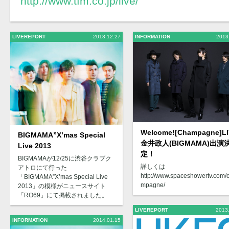
http://www.tfm.co.jp/live/
LIVEREPORT
2013.12.27
INFORMATION
2013
Welcome![Champagne]L
BIGMAMA”X’mas Special
金井政人(BIGMAMA)出演
Live 2013
定！
BIGMAMAが12/25に渋谷クラブク
詳しくは
アトロにて行った
http://www.spaceshowertv.com/
「BIGMAMA”X’mas Special Live
mpagne/
2013」の模様がニュースサイト
「RO69」にて掲載されました。
LIVEREPORT
2013
INFORMATION
2014.01.15