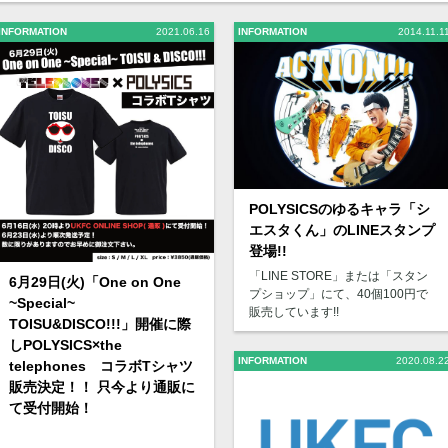
INFORMATION
2021.06.16
INFORMATION
2014.11.1
POLYSICSのゆるキャラ「シ
エスタくん」のLINEスタンプ
登場!!
「LINE STORE」または「スタン
6月29日(火)「One on One
プショップ」にて、40個100円で
~Special~
販売しています!!
TOISU&DISCO!!!」開催に際
しPOLYSICS×the
INFORMATION
2020.08.2
telephones コラボTシャツ
販売決定！！ 只今より通販に
て受付開始！