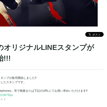
onesのオリジナルLINEスタンプが
!!!
INEスタンプが販売開始しました!!
ンしたスタンプです。
lephones」等で検索または下記のURLにてお買い求めいただけます!!
1023679/ja
い！！