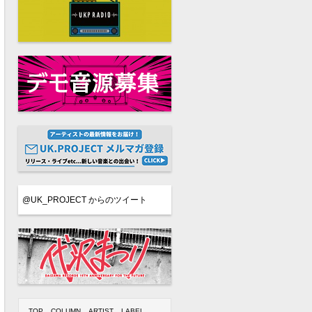
@UK_PROJECT からのツイート
TOP
COLUMN
ARTIST
LABEL