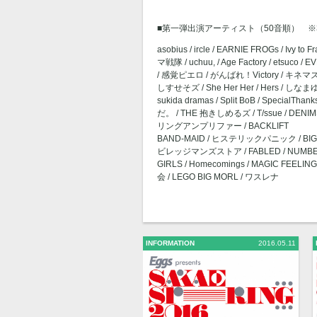
■第一弾出演アーティスト（50音順） ※
asobius / ircle / EARNIE FROGs / Ivy
マ戦隊 / uchuu, / Age Factory / etsuco / EV
/ 感覚ピエロ / がんばれ！Victory / キネマズ / T
しすせそズ / She Her Her / Hers / しなまゆ /
sukida dramas / Split BoB / Specia
だ。 / THE 抱きしめるズ / T/ssue / DE
リングアンプリファー / BACKLIFT
BAND-MAID / ヒステリックパニック / BIG
ビレッジマンズストア / FABLED / NUMBER / ph
GIRLS / Homecomings / MAGIC F
会 / LEGO BIG MORL / ワスレナ
INFORMATION
2016.05.11