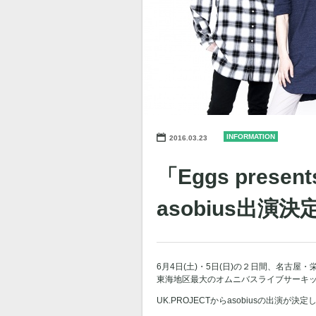
INFORMATION
2016.03.23
「Eggs presen
asobius出演決
6月4日(土)・5日(日)の２日間、名古
東海地区最大のオムニバスライブサーキット「Egg
UK.PROJECTからasobiusの出演が決