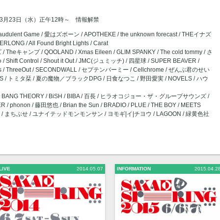
3月23日（水）正午12時～ 情報解禁
 to Fraudulent Game / 愛はズボーン / APOTHEKE / the unknown forecast / THEイナズ
ERLONG / All Found Bright Lights / Carat
heキャンプ / QOOLAND / Xmas Eileen / GLIM SPANKY / The cold tommy / さ
 Shift Control / Shout it Out / JMC(ジュミッチ) / 四星球 / SUPER BEAVER /
lThanks / ThreeOut / SECONDWALL / セプテンバーミー / Cellchrome / ぜんぶ君のせい
NIMS / トミタ栞 / 夏の魔物／ブラックDPG / 日食なつこ / 野田愛実 / NOVELS / ハウ
 BANG THEORY / BiSH / BIBA / 百長 / ヒラオコジョー・ザ・グループサウンズ /
onon / 藤田悠也 / Brian the Sun / BRADIO / PLUE / THE BOY / MEETS
EELING / まちぶせ / ユナイテッドモンモンサン / ヨモギ|イ|チヨウ / LAGOON / 緑黄色社
LIVE
2014.05.07
INFORMATION
2015.04.2