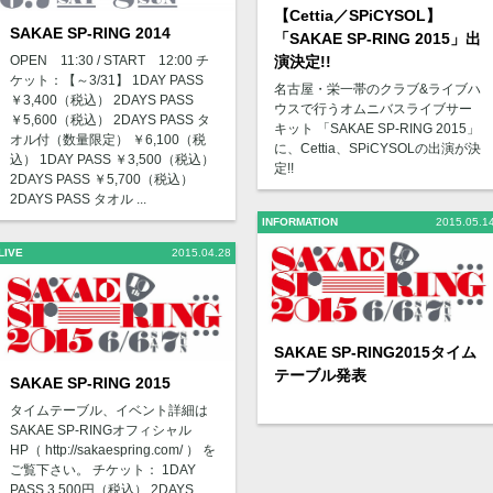
【Cettia／SPiCYSOL】
SAKAE SP-RING 2014
「SAKAE SP-RING 2015」出
演決定!!
OPEN 11:30 / START 12:00 チ
ケット：【～3/31】 1DAY PASS
名古屋・栄一帯のクラブ&ライブハ
￥3,400（税込） 2DAYS PASS
ウスで行うオムニバスライブサー
￥5,600（税込） 2DAYS PASS タ
キット 「SAKAE SP-RING 2015」
オル付（数量限定） ￥6,100（税
に、Cettia、SPiCYSOLの出演が決
込） 1DAY PASS ￥3,500（税込）
定!!
2DAYS PASS ￥5,700（税込）
2DAYS PASS タオル ...
INFORMATION
2015.05.1
LIVE
2015.04.28
SAKAE SP-RING2015タイム
テーブル発表
SAKAE SP-RING 2015
タイムテーブル、イベント詳細は
SAKAE SP-RINGオフィシャル
HP（ http://sakaespring.com/ ） を
ご覧下さい。 チケット： 1DAY
PASS 3,500円（税込） 2DAYS