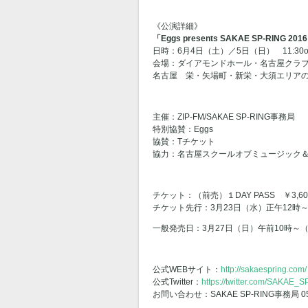
《公演詳細》
「Eggs presents SAKAE SP-RING 201
日時：6月4日（土）／5日（日） 11:30open
会場：ダイアモンドホール・名古屋クラブクアト
名古屋 栄・矢場町・新栄・大須エリア
主催：ZIP-FM/SAKAE SP-RING事務局
特別協賛：Eggs
協賛：Tチケット
協力：名古屋スクールオブミュージック＆ダ
チケット：（前売）１DAY PASS ￥3,600
チケット先行：3月23日（水）正午12時
一般発売日：3月27日（日）午前10時～（T
公式WEBサイト：
http://sakaespring.com/
公式Twitter：
https://twitter.com/SAKAE_
お問い合わせ：SAKAE SP-RING事務局 052