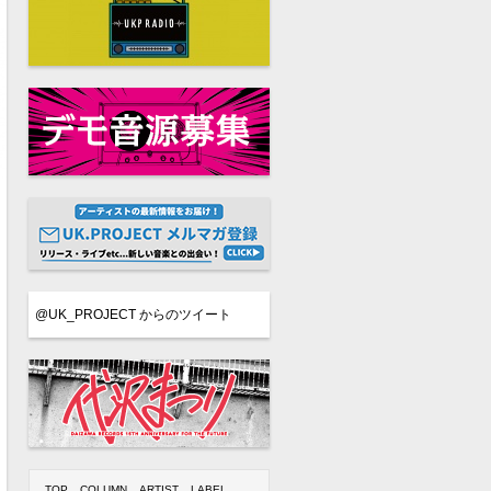
@UK_PROJECT からのツイート
TOP
COLUMN
ARTIST
LABEL