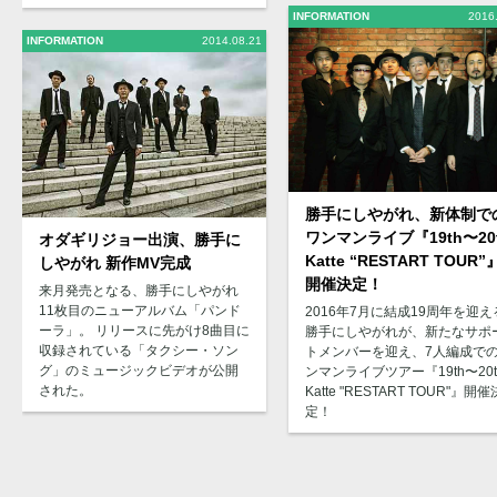
INFORMATION
2016
INFORMATION
2014.08.21
勝手にしやがれ、新体制で
ワンマンライブ『19th〜20
オダギリジョー出演、勝手に
Katte “RESTART TOUR”
しやがれ 新作MV完成
開催決定！
来月発売となる、勝手にしやがれ
11枚目のニューアルバム「パンド
2016年7月に結成19周年を迎え
ーラ」。 リリースに先がけ8曲目に
勝手にしやがれが、新たなサポ
収録されている「タクシー・ソン
トメンバーを迎え、7人編成で
グ」のミュージックビデオが公開
ンマンライブツアー『19th〜20t
された。
Katte "RESTART TOUR"』開催
定！