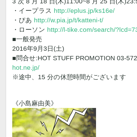
3 次 8 月 18 日(木)11:00~8 月 25 日(木)2
・イープラス
http://eplus.jp/ks16e/
・ぴあ
http://w.pia.jp/t/katteni-t/
・ローソン
http://l-tike.com/search/?lcd=
■一般発売
2016年9月3日(土)
■問合せ:HOT STUFF PROMOTION 03-572
hot.ne.jp/
※途中、15 分の休憩時間がございます
《小島麻由美》