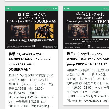
LIVE
2022.02.21
LIVE
2022
勝手にしやがれ – 25th
勝手にしやがれ – 25th
ANNIVERSARY ”7 o’clock
ANNIVERSARY ”7 o’clock
jump 2022 with TRI4TH”
jump 2022 with
DOBERMAN”
開場17:30／開演18:15 前売\5,0
／当日\5,400 （+ドリンク別
開場17:15／開演18:00 前売\5,000
￥600） 【チケット】 ✴︎CLUB
／当日\5,400 （+ドリンク別
Que店頭先行発売 ２月25日（
￥600） 【チケット】 ・e＋ 先行
～ （16:00～21:00） ✴︎ e＋ 一
発売 2月25日（金）12:00～
売 2月26日（土）10:00～
3/7(月)23:59 （URL：
（URL：https://bit.ly/33PomHJ
https://eplus.jp/ks25th_osaka/） ・
問い合わせ OFFICEQUE 03- .
e＋ 一般発売 3月19日（土）
10:00～ （URL：https://eplus.j ...