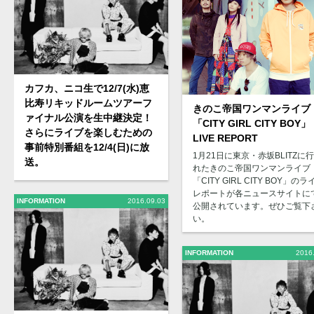
カフカ、ニコ生で12/7(水)恵
比寿リキッドルームツアーフ
きのこ帝国ワンマンライブ
ァイナル公演を生中継決定！
「CITY GIRL CITY BOY」
さらにライブを楽しむための
LIVE REPORT
事前特別番組を12/4(日)に放
1月21日に東京・赤坂BLITZに
送。
れたきのこ帝国ワンマンライブ
「CITY GIRL CITY BOY」のラ
レポートが各ニュースサイトに
INFORMATION
2016.09.03
公開されています。ぜひご覧下
い。
INFORMATION
2016