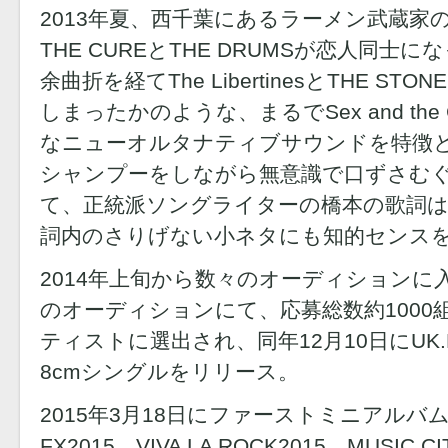
2013年夏、西千葉にあるラーメン武蔵家
THE CUREとTHE DRUMSが恋人同
余曲折を経てThe LibertinesとTHE ST
しまったかのような、まるでSex and the
なニューオルタナティブサウンドを特徴
シャンプーをしながら無意識で口ずさむ
て、正統派ソングライターの橋本の歌詞
詞内のさりげない小ネタにも知的センス
2014年上旬から数々のオーディションに入賞
のオーディションにて、応募総数約1000
ティストに選出され、同年12月10日にUK.
8cmシングルをリリース。
2015年3月18日にファーストミニアルバム
FX2015、VIVA LA ROCK2015、MUSIC C