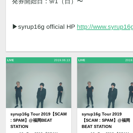
発券開始日：9/1（日）〜
▶︎syrup16g official HP
http://www.syrup16g
LIVE
2019.06.13
LIVE
2019
syrup16g Tour 2019【SCAM
syrup16g Tour 2019
: SPAM】@福岡BEAT
【SCAM : SPAM】@福岡
STATION
BEAT STATION