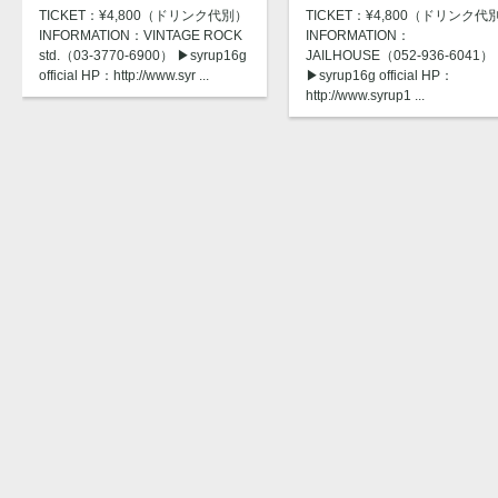
TICKET：¥4,800（ドリンク代別）
TICKET：¥4,800（ドリンク代
INFORMATION：VINTAGE ROCK
INFORMATION：
std.（03-3770-6900） ▶︎syrup16g
JAILHOUSE（052-936-6041）
official HP：http://www.syr ...
▶︎syrup16g official HP：
http://www.syrup1 ...