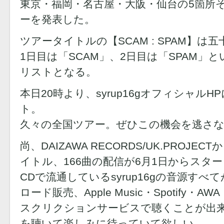
東京・福岡・名古屋・大阪・仙台の5箇所そ
ーを発表した。
ツアータイトルの【SCAM : SPAM】は
1日目は「SCAM」、2日目は「SPAM」
リストとなる。
本日20時より、syrup16gオフィシャル
ト。
久々の全国ツアー。ぜひこの機会を逃さ
尚、DAIZAWA RECORDS/UK.PROJ
イトル、166曲の配信が6月1日からスタ
CDで流通しているsyrup16gの音源すべて
ロード販売、Apple Music・Spotify・AW
スクリクションサービスで聴くことが出
を聴いて楽しみに待っていて欲しい。