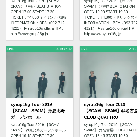
syrup16g Tour 2019 【SCAM :
syrup16g Tour 2019 【SCAM :
SPAM】 @福岡BEAT STATION
SPAM】 @福岡BEAT STATION
OPEN 17:00 START 17:30
OPEN 19:00 START 19:30
TICKET：¥4,800（ドリンク代別）
TICKET：¥4,800（ドリンク代
INFORMATION：BEA（092-712-
INFORMATION：BEA（092-712
4221） ▶︎syrup16g official HP：
4221） ▶︎syrup16g official HP
http://www.syrup16g.jp ...
http://www.syrup16g.jp ...
LIVE
2019.06.13
LIVE
2019
syrup16g Tour 2019
syrup16g Tour 2019
【SCAM : SPAM】@恵比寿
【SCAM : SPAM】@名古
ガーデンホール
CLUB QUATTRO
syrup16g Tour 2019 【SCAM :
syrup16g Tour 2019 【SCAM :
SPAM】 @恵比寿ガーデンホール
SPAM】 @名古屋CLUB QUATT
OPEN 16:45 START 17:30
OPEN 18:45 START 19:30