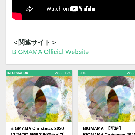
______________________________
＜関連サイト＞
BIGMAMA Official Website
INFORMATION
2020.11.30
LIVE
2020
BIGMAMA Christmas 2020
BIGMAMA -【配信】
12/24(木) 無観客配信ライブ
BIGMAMA Christmas 202