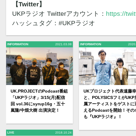
【Twitter】
UKPラジオ Twitterアカウント：
https://tw
ハッシュタグ：#UKPラジオ
INFORMATION
2021.03.08
INFORMATION
2020
UK.PROJECTのPodcast番組
UKプロジェクト代表遠藤
「UKPラジオ」3/15(月)配信
と、POLYSICSフミがUKP
回 vol.36にsyrup16g・五十
属アーティストをゲストに
嵐隆/中畑大樹 出演決定！
えるPodcastを開始！その
も『UKPラジオ』！
LIVE
2018.10.24