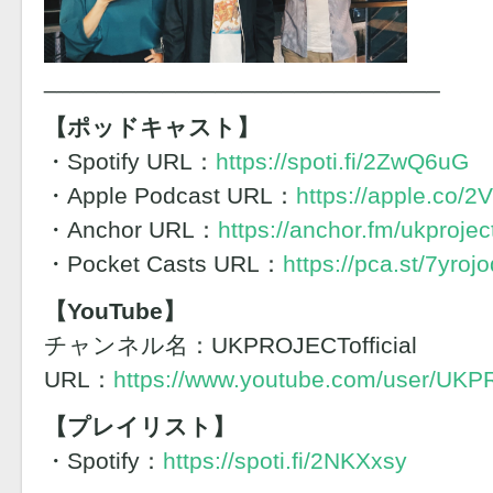
______________________________
【ポッドキャスト】
・Spotify URL：
https://spoti.fi/2ZwQ6uG
・Apple Podcast URL：
https://apple.co/
・Anchor URL：
https://anchor.fm/ukprojec
・Pocket Casts URL：
https://pca.st/7yrojo
【YouTube】
チャンネル名：UKPROJECTofficial
URL：
https://www.youtube.com/user/UKPR
【プレイリスト】
・Spotify：
https://spoti.fi/2NKXxsy