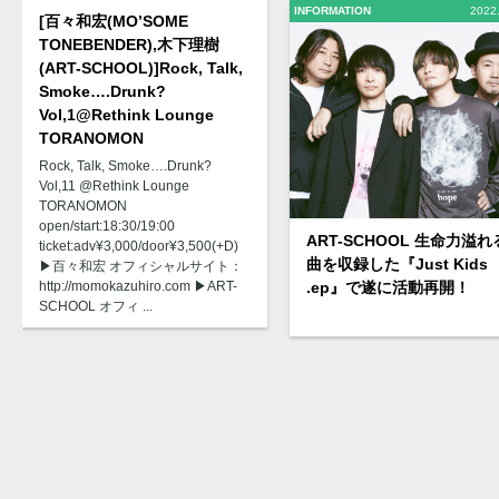
INFORMATION
2022
[百々和宏(MO’SOME
TONEBENDER),木下理樹
(ART-SCHOOL)]Rock, Talk,
Smoke….Drunk?
Vol,1@Rethink Lounge
TORANOMON
Rock, Talk, Smoke….Drunk?
Vol,11 @Rethink Lounge
TORANOMON
open/start:18:30/19:00
ART-SCHOOL 生命力溢れ
ticket:adv¥3,000/door¥3,500(+D)
曲を収録した『Just Kids
▶︎百々和宏 オフィシャルサイト：
http://momokazuhiro.com ▶︎ART-
.ep』で遂に活動再開！
SCHOOL オフィ ...