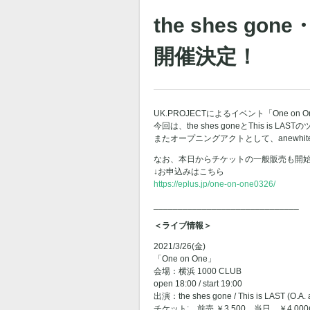
the shes go
開催決定！
UK.PROJECTによるイベント「One on
今回は、the shes goneとThis is 
またオープニングアクトとして、anewhi
なお、本日からチケットの一般販売も開
↓お申込みはこちら
https://eplus.jp/one-on-one0326/
______________________________
＜ライブ情報＞
2021/3/26(金)
「One on One」
会場：横浜 1000 CLUB
open 18:00 / start 19:00
出演：the shes gone / This is LAST (O.A. 
チケット: 前売 ￥3,500 当日 ￥4,000(