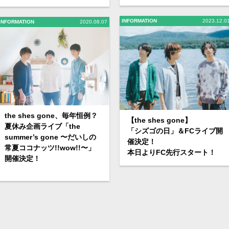
INFORMATION
2023.12.0
INFORMATION
2020.08.07
the shes gone、毎年恒例？
【the shes gone】
夏休み企画ライブ「the
「シズゴの日」＆FCライブ開
summer’s gone 〜だいしの
催決定！
常夏ココナッツ!!wow!!〜」
本日よりFC先行スタート！
開催決定！