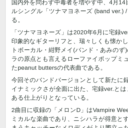
国内外を問わず中毒者を増やす中、4⽉14⽇
ルシングル「ツナマヨネーズ (band ver.
る。
「ツナマヨネーズ」は2020年6月に宅録ve
印象的なギターリフと、瑞々しくも懐か
トボーカル・紺野メイ(バンド・あみのず
ラの原点とも⾔えるローファイポップミ
たpeanut buttersの代表曲である。
今回そのバンドバージョンとして新たに
イナミックさが全面に出た、宅録ver.と
ある仕上がりとなっている。
2曲⽬に収録の「メロンD」はVampire W
ミカルな楽曲であり、ニシハラが得意と
まうキャッチーなメロディがより際立っ