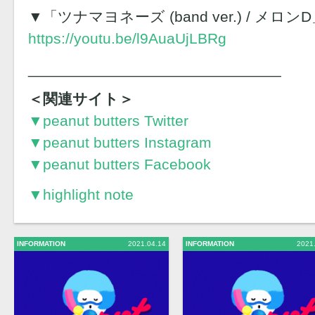
▼「ツナマヨネーズ (band ver.) / メロ
https://youtu.be/l9AuaUjLBRg
______________________________
＜関連サイト＞
▼peanut butters Twitter
▼peanut butters Instagram
▼peanut butters Facebook
▼highlight note
INFORMATION
2021.04.14
INFORMATION
2021