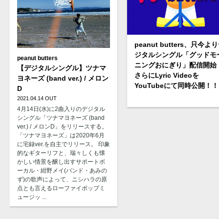
peanut butters、只今よ
ジタルシングル「グッドモ
peanut butters
ニングおにぎり」配信開始
【デジタルシングル】ツナマ
さらにLyric Videoを
ヨネーズ (band ver.) / メロン
YouTubeにて同時公開！！
D
2021.04.14 OUT
4⽉14⽇(⽔)に2曲入りのデジタル
シングル「ツナマヨネーズ (band
ver.) / メロンD」をリリースする。
「ツナマヨネーズ」は2020年6月
に宅録ver.を自主でリリース。 印象
的なギターリフと、瑞々しくも懐
かしい情景を醸し出すサポートボ
ーカル・紺野メイ(バンド・あみの
ず)の歌声によって、ニシハラの原
点とも⾔えるローファイポップミ
ュージッ ...