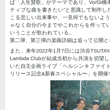
ば「人生賛歌」がテーマであり、Vo/Gt橋
ティブな曲を書きたい”と意識して制作し
こる悲しい出来事や、一見何でもないよ
ゃなく自分の今までやこれからを作って
いうことが歌われている。
第二弾、第三弾の楽曲詳細は追って公開と
また、来年2022年1月7日には渋谷TSUTAYA O
Lambda Clubが結成当初から共演を切
いた自主企画ライブ「ヘルシンキファイト
リリース記念&新春スペシャル〜」を開催