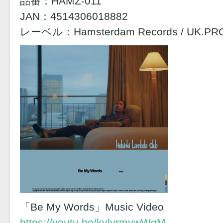
品番：HAMZ-011
JAN：4514306018882
レーベル：Hamsterdam Records / UK.PR
「Be My Words」Music Video
https://youtu.be/kvlvrmvwWgM