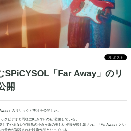
PiCYSOL「Far Away」のリ
公開
r Away」のリリックビデオを公開した。
クビデオと同様にKENNY(Vo)が監修している。
愛してやまない宮崎県の小倉ヶ浜の美しい夕景が映し出され、「Far Away」とい
然の景色が調和された映像作品となっている。