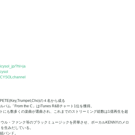
icysol_jp/?hl=ja
cysol
PiCYSOLchannel
、PETE(Key,Trumpet,Cho)の４名から成る
バム「From the C」はiTunes R&Bチャート1位を獲得。
気プレイリストにも数多くの楽曲が選曲され、これまでのストリーミング総数は1億再生を超
ウル・ファンク等のブラックミュージックを昇華させ、ボーカルKENNYのメロ
トを生みだしている。
人組バンド。