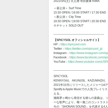
2022/3/5(土) 天王洲 寺田倉庫 KIWA
＜昼公演＞ Surf Time
15:30 OPEN / 16:00 START / 17:30 END
＜夜公演＞ City Time
18:30 OPEN / 19:00 START / 20:30 END
※チケット SOLD OUT
______________________________
【SPiCYSOL オフィシャルサイト】
HP：
https://spicysol.com
Twitter：
https://twitter.com/spicysol_jp
Instagram：
https://www.instagram.com/sp
Facebook：
https://www.facebook.com/spi
YouTube：
https://www.youtube.com/c/S
______________________________
SPiCYSOL
KENNY(Vo)、AKUN(Gt)、KAZUMA(Dr)
2021年10月にリリースしたメジャー1stアル
Spotify＆Apple Musicでの人
える。
湘南茅ヶ崎から発信する彼らの楽曲は、ソ
ーな歌声により、唯一無二のコントラス
今の「SHONAN SOUND」を代表する4