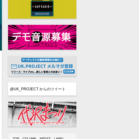
@UK_PROJECT からのツイート
TOP
COLUMN
ARTIST
LABEL