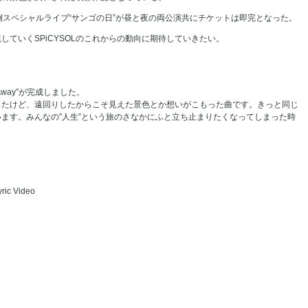
例スペシャルライブ“サンゴの日”が昼と夜の両公演共にチケットは即完となった。
ていくSPiCYSOLのこれからの動向に期待していきたい。
Away”が完成しました。
なかったけど、遠回りしたからこそ見えた景色とか想いがこもった曲です。きっと同じ
ます。みんなの”人生”という旅のさなかにふと立ち止まりたくなってしまった時
ric Video