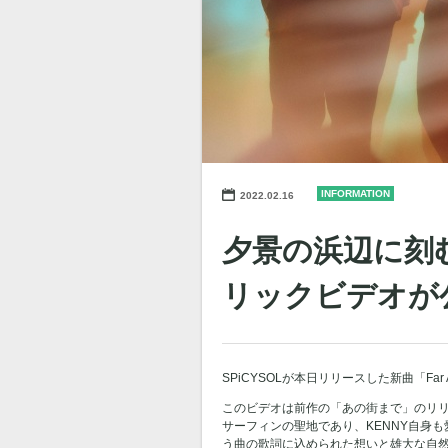
INFORMATION
2022.02.16
夕景の浜辺に刻むS
リックビデオが
SPiCYSOLが本日リリースした新曲「Fa
このビデオは前作の「あの街まで」のリリッ
サーフィンの聖地であり、KENNY自身も
う曲の歌詞に込められた想いと雄大な自