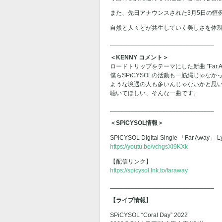
また、先日アナウンスされた3月5日の恒
自然と人々とが共生していく美しさを体現し
______________________________
＜KENNY コメント＞
ロードトリップをテーマにした新曲 ”Far 
僕らSPiCYSOLの活動も一筋縄じゃ
ような境遇の人も多いんじゃないかと思い
聴いてほしい、そんな一曲です。
______________________________
＜SPiCYSOL情報＞
SPiCYSOL Digital Single 「Far Away」 Ly
https://youtu.be/vchgsXi9KXk
【配信リンク】
https://spicysol.lnk.to/faraway
______________________________
【ライブ情報】
SPiCYSOL “Coral Day” 2022