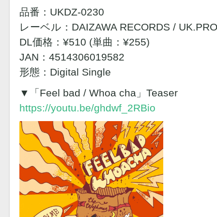
品番：UKDZ-0230
レーベル：DAIZAWA RECORDS / UK.PRO
DL価格：¥510 (単曲：¥255)
JAN：4514306019582
形態：Digital Single
▼「Feel bad / Whoa cha」Teaser
https://youtu.be/ghdwf_2RBio