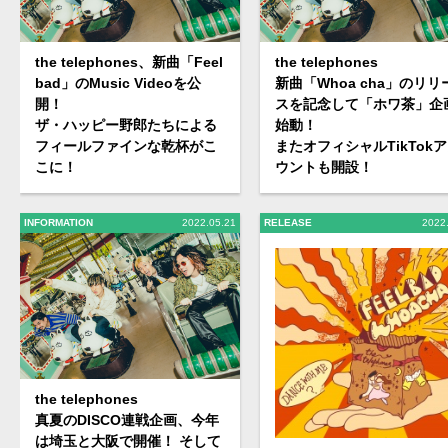
the telephones、新曲「Feel
the telephones
bad」のMusic Videoを公
新曲「Whoa cha」のリリ
開！
スを記念して「ホワ茶」企
ザ・ハッピー野郎たちによる
始動！
フィールファインな乾杯がこ
またオフィシャルTikTok
こに！
ウントも開設！
INFORMATION
2022.05.21
RELEASE
2022
the telephones
真夏のDISCO連戦企画、今年
は埼玉と大阪で開催！ そして