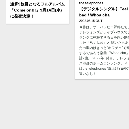
the telephones
通算9枚目となるフルアルバム
【デジタルシングル】Feel
「Come on!!!」9月14日(水)
bad / Whoa cha
に発売決定！
2022.06.15 OUT
今作は、ザ・ハッピー野郎たち
テレフォンズがライブハウスで
ランクに乾杯できる日を想い制
した「Feel bad」と 聴いたら
たの脳内はきっと“ホワチャ”で
するであろう楽曲「Whoa cha
計2曲。 2022年1発目、テレフ
ズ渾身のホームランソング。 今
はthe telephones “爆上げYEAR
違いなし！