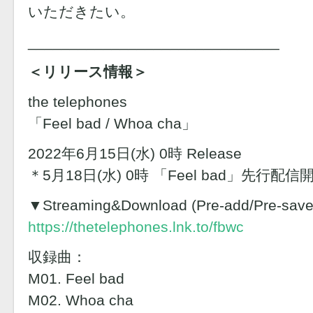
いただきたい。
______________________________
＜リリース情報＞
the telephones
「Feel bad / Whoa cha」
2022年6月15日(水) 0時 Release
＊5月18日(水) 0時 「Feel bad」先行配信
▼Streaming&Download (Pre-add/Pre-save
https://thetelephones.lnk.to/fbwc
収録曲：
M01. Feel bad
M02. Whoa cha