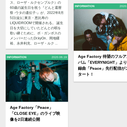
ス、ローザ・ルクセンブルク）の
INFORMATION
2020
60歳の誕生日を祝う『どんと還暦
祭 -ウタの遺伝子-』が、2022年8月
5日(金)に東京・恵比寿の
LIQUIDROOMで開催される。 誕生
日を大切にしていたどんとの唄を
歌い継ぐために、ボ・ガンボスの
メンバーだったDr.kyOn、岡地曙
裕、永井利充、ローザ・ルク ...
Age Factory 待望のフル
INFORMATION
2020.06.19
バム「EVERYNIGHT」よ
録曲「Peace」先行配信が
タート！
Age Factory「Peace」
「CLOSE EYE」のライブ映
像を2日連続公開