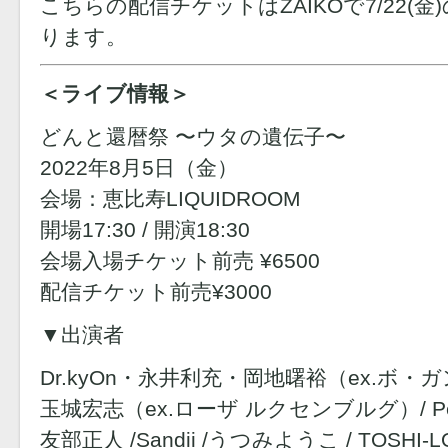
こちらの配信チケットはZAIKOで7/22(
ります。
＜ライブ情報＞
どんと還暦祭 〜ウタの遺伝子〜
2022年8月5日（金）
会場：恵比寿LIQUIDROOM
開場17:30 / 開演18:30
会場入場チケット前売 ¥6500
配信チケット前売¥3000
▼出演者
Dr.kyOn・永井利充・岡地曙裕（ex.ボ・
玉城宏志（ex.ローザ ルクセンブルグ）/ Pe
友部正人 /Sandii /うつみようこ / TOSHI