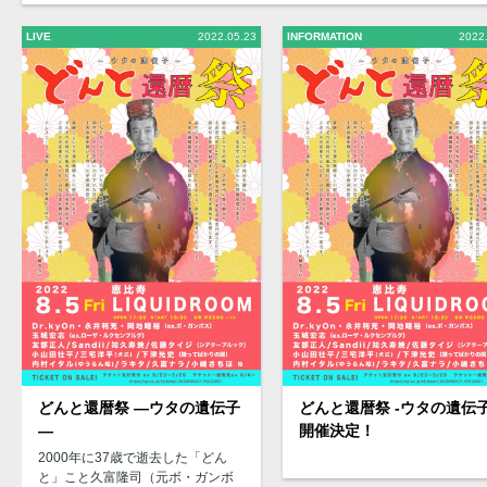
LIVE
2022.05.23
INFORMATION
2022
どんと還暦祭 ―ウタの遺伝子
どんと還暦祭 -ウタの遺伝子
―
開催決定！
2000年に37歳で逝去した「どん
と」こと久富隆司（元ボ・ガンボ