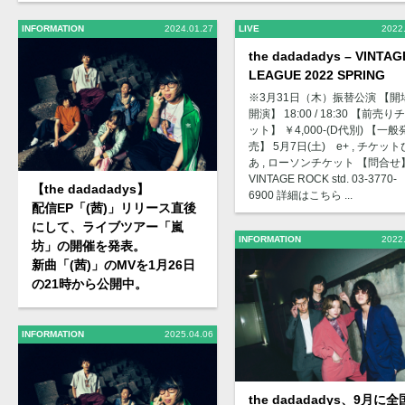
INFORMATION
2024.01.27
LIVE
2022
the dadadadys – VINTAG
LEAGUE 2022 SPRING
※3月31日（木）振替公演 【開場
開演】 18:00 / 18:30 【前売り
ット】 ￥4,000-(D代別) 【一般
売】 5月7日(土) e+ , チケット
あ , ローソンチケット 【問合せ
VINTAGE ROCK std. 03-3770-
【the dadadadys】
6900 詳細はこちら ...
配信EP「(茜)」リリース直後
にして、ライブツアー「嵐
INFORMATION
2022
坊」の開催を発表。
新曲「(茜)」のMVを1月26日
の21時から公開中。
INFORMATION
2025.04.06
the dadadadys、9月に全