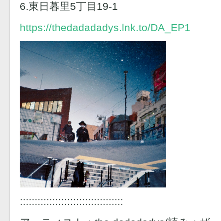
6.東日暮里5丁目19-1
https://thedadadadys.lnk.to/DA_EP1
:::::::::::::::::::::::::::::::::::