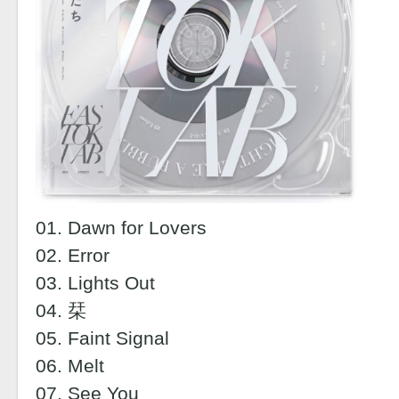
01. Dawn for Lovers
02. Error
03. Lights Out
04. 栞
05. Faint Signal
06. Melt
07. See You