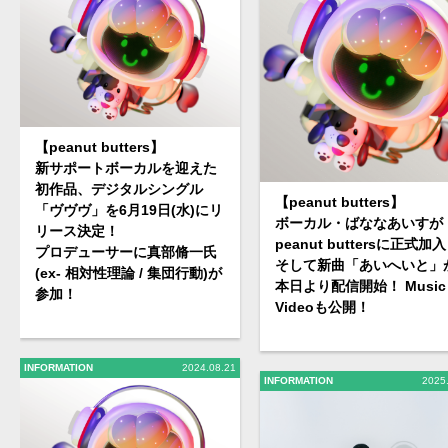
【peanut butters】
新サポートボーカルを迎えた
初作品、デジタルシングル
【peanut butters】
「ヴヴヴ」を6月19日(水)にリ
ボーカル・ばななあいすが
リース決定！
peanut buttersに正式加
プロデューサーに真部脩一氏
そして新曲「あいへいと」
(ex- 相対性理論 / 集団行動)が
本日より配信開始！ Music
参加！
Videoも公開！
INFORMATION
2024.08.21
INFORMATION
2025