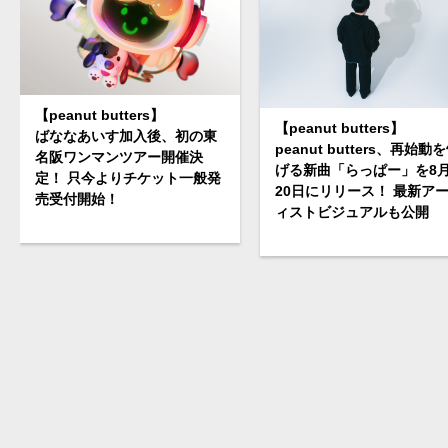
【peanut butters】
【peanut butters】
ばななあいす加入後、初の東
peanut butters、再始動
名阪ワンマンツアー開催決
げる新曲「らっぱー」を8
定！ 只今よりチケット一般発
20日にリリース！ 最新ア
売受付開始！
ィストビジュアルも公開