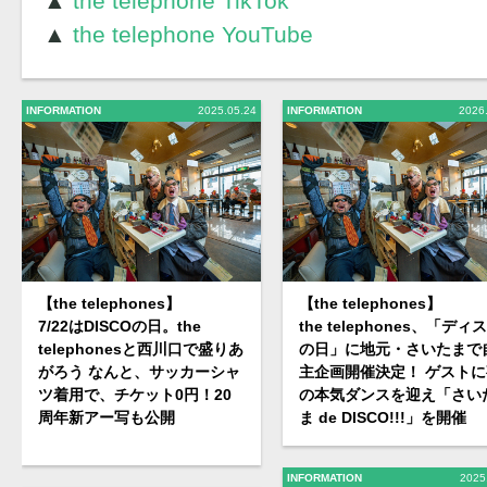
▲
the telephone TikTok
▲
the telephone YouTube
INFORMATION
2025.05.24
INFORMATION
2026
【the telephones】
【the telephones】
7/22はDISCOの日。the
the telephones、「ディ
telephonesと西川口で盛りあ
の日」に地元・さいたまで
がろう なんと、サッカーシャ
主企画開催決定！ ゲストに
ツ着用で、チケット0円！20
の本気ダンスを迎え「さい
周年新アー写も公開
ま de DISCO!!!」を開催
INFORMATION
2025