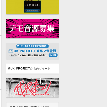
@UK_PROJECT からのツイート
TOP
COLUMN
ARTIST
LABEL