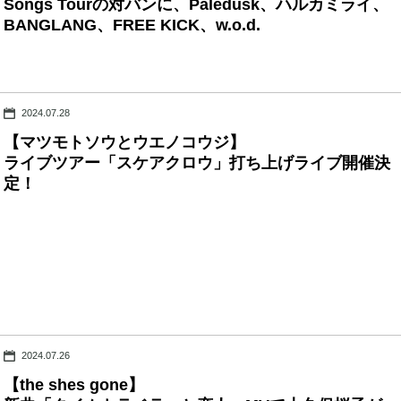
Songs Tourの対バンに、Paledusk、ハルカミライ、
BANGLANG、FREE KICK、w.o.d.
2024.07.28
【マツモトソウとウエノコウジ】
ライブツアー「スケアクロウ」打ち上げライブ開催決
定！
2024.07.26
【the shes gone】