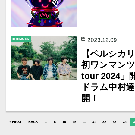
2023.12.09
【ペルシカ
初ワンマンツアー
tour 2024
ドラム中村達
開！
« FIRST
BACK
...
5
10
15
...
31
32
33
34
3