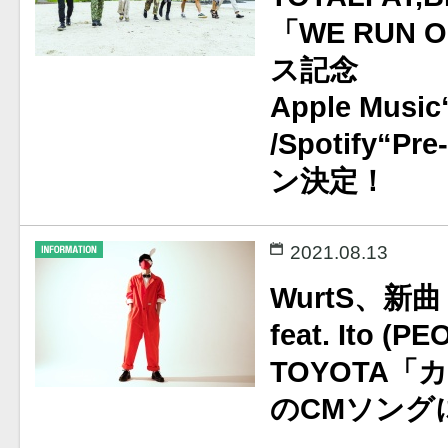
「WE RUN 
ス記念
Apple Music
/Spotify“P
ン決定！
2021.08.13
WurtS、
feat. Ito (
TOYOTA
のCMソング