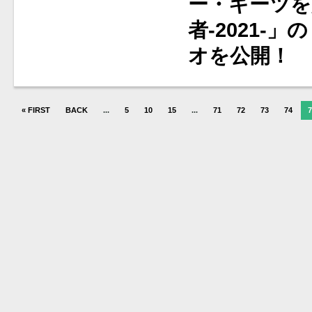
ー・キーツを
者-2021-
オを公開！
« FIRST
BACK
...
5
10
15
...
71
72
73
74
7