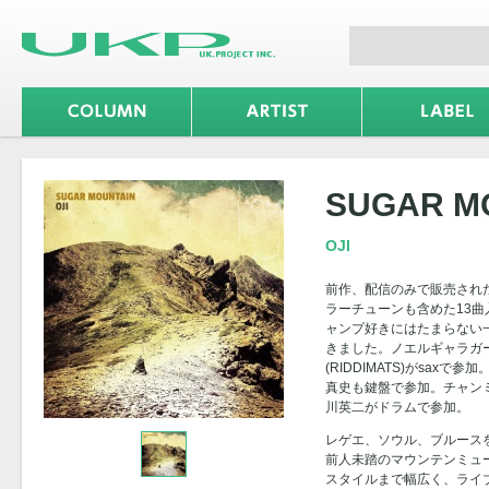
SUGAR M
OJI
前作、配信のみで販売された1s
ラーチューンも含めた13
ャンプ好きにはたまらない
きました。ノエルギャラガ
(RIDDIMATS)がsax
真史も鍵盤で参加。チャン
川英二がドラムで参加。
レゲエ、ソウル、ブルースを
前人未踏のマウンテンミュ
スタイルまで幅広く、ライブ