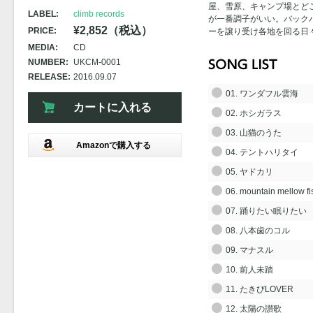
屋、雪原、キャンプ場とど
LABEL:
climb records
が一番調子がいい。バック
¥2,852（税込）
PRICE:
ーを譲り受け各地を回る日
MEDIA:
CD
NUMBER:
UKCM-0001
RELEASE:
2016.09.07
01. ワンダフル雲海
カートに入れる
02. ホシガラス
03. 山猫のうた
Amazonで購入する
04. テントハリタイ
05. ヤドカリ
06. mountain mellow fi
07. 踊りたい眠りたい
08. 八本歯のコル
09. マナスル
10. 前人未踏
11. たきびLOVER
12. 太陽の讃歌