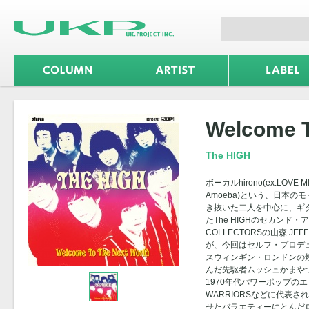
Welcome T
The HIGH
ボーカルhirono(ex.LOVE M
Amoeba)という、日本
き抜いた二人を中心に、ギター
たThe HIGHのセカンド
COLLECTORSの山森 J
が、今回はセルフ・プロデュ
スウィンギン・ロンドンの
んだ先駆者ムッシュかまや
1970年代パワーポップのエッ
WARRIORSなどに代表
せたバラエティーにとんだ