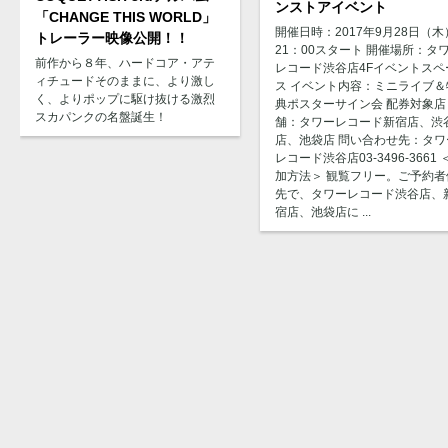
ンストアイベント
「CHANGE THIS WORLD」
開催日時：2017年9月28日（木
トレーラー映像公開！！
21：00スタート 開催場所：タ
前作から８年、ハードコア・アテ
レコード渋谷店4Fイベントスペ
ィチュードそのままに、より激し
ス イベント内容：ミニライブ＆
く、よりポップに駆け抜ける激烈
典ポスターサイン会 配券対象店
スカパンクの名盤誕生！
舗：タワーレコード新宿店、渋
店、池袋店 問い合わせ先：タワ
レコード渋谷店03-3496-3661 
加方法＞ 観覧フリー。ご予約者
先で、タワーレコード渋谷店、
宿店、池袋店に ...