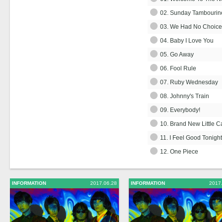
02. Sunday Tambourin
03. We Had No Choice
04. Baby I Love You
05. Go Away
06. Fool Rule
07. Ruby Wednesday
08. Johnny's Train
09. Everybody!
10. Brand New Little C
11. I Feel Good Tonight
12. One Piece
INFORMATION
2017.06.28
INFORMATION
2017