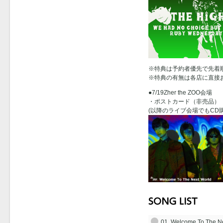
※特典は予約者優先で先着
※特典の有無は各店に直接
●7/19Zher the ZOO会場
・ポストカード（非売品）
(以降のライブ会場でもCD
01. Welcome To The N