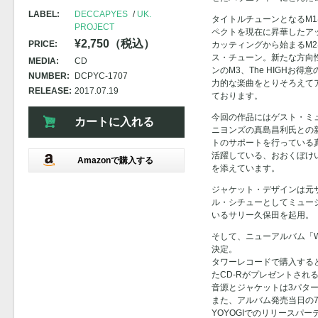
LABEL:
DECCAPYES
UK.
タイトルチューンとなるM
PROJECT
ペクトを現在に昇華したア
¥2,750（税込）
PRICE:
カッティングから始まるM
ス・チューン。新たな方向
MEDIA:
CD
ンのM3、The HIGHお
NUMBER:
DCPYC-1707
力的な楽曲をとりそろえて
RELEASE:
2017.07.19
ております。
今回の作品にはゲスト・ミュー
カートに入れる
ニヨンズの真島昌利氏との
トのサポートを行っている
活躍している、おおくぼけ
Amazonで購入する
を添えています。
ジャケット・デザインは元
ル・シチューとしてミュー
いるサリー久保田を起用。
そして、ニューアルバム「Welco
決定。
タワーレコードで購入する
たCD-Rがプレゼントされ
音源とジャケットは3パタ
また、アルバム発売当日の7月1
YOYOGIでのリリースパ