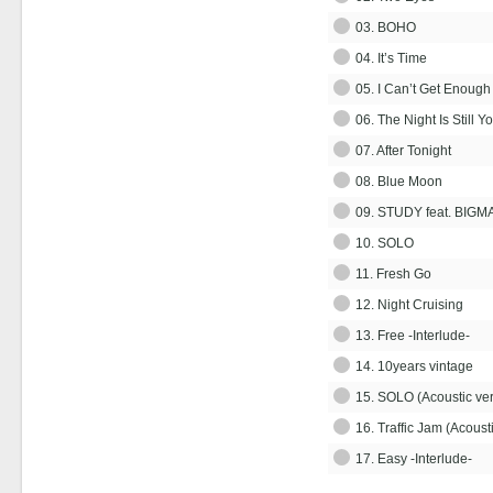
03. BOHO
04. It’s Time
05. I Can’t Get Enough 
06. The Night Is Still 
07. After Tonight
08. Blue Moon
09. STUDY feat. BIG
10. SOLO
11. Fresh Go
12. Night Cruising
13. Free -Interlude-
14. 10years vintage
15. SOLO (Acoustic ver
16. Traffic Jam (Acousti
17. Easy -Interlude-