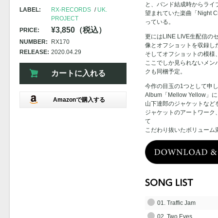
と、バンド結成時からライ
LABEL:
RX-RECORDS
UK.
望まれていた楽曲「Night 
PROJECT
っている。
¥3,850（税込）
PRICE:
更にはLINE LIVE生配
NUMBER:
RX170
像とオフショットを収録した
RELEASE:
2020.04.29
そしてオフショットの模様
ここでしか見られないメン
クも同梱予定。
カートに入れる
今作の目玉の1つとして申し
Album「Mellow Yello
Amazonで購入する
山下達郎のジャケットなど
ジャケットのアートワーク
て
こだわり抜いたボリューム
01. Traffic Jam
02. Two Eyes