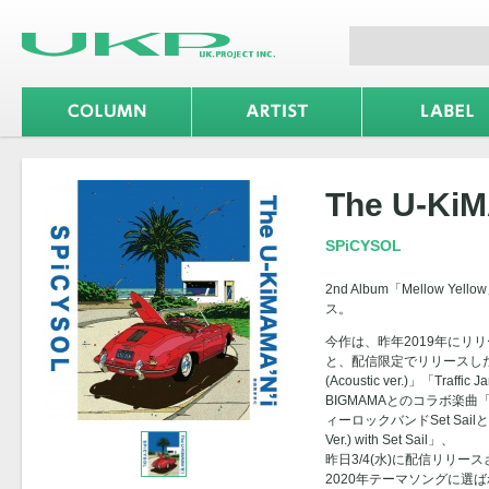
The U-KiM
SPiCYSOL
2nd Album「Mellow
ス。
今作は、昨年2019年にリリー
と、配信限定でリリースした
(Acoustic ver.)」「Traff
BIGMAMAとのコラボ楽曲「S
ィーロックバンドSet Sailとコラ
Ver.) with Set Sail」、
昨日3/4(水)に配信リリース
2020年テーマソングに選ばれた