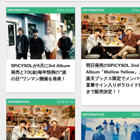
INFORMATION
2020.03.05
INFORMATION
2018
明日発売のSPiCYSOL 2nd
SPiCYSOLが4月に3rd Album
Album「Mellow Yellow
発売と7/3(金)毎年恒例の”波
楽天ブックス限定でメンバ
の日”ワンマン開催を発表！
直筆サイン入りポラロイド
きで販売決定！！
INFORMATION
2018.07.02
INFORMATION
2018