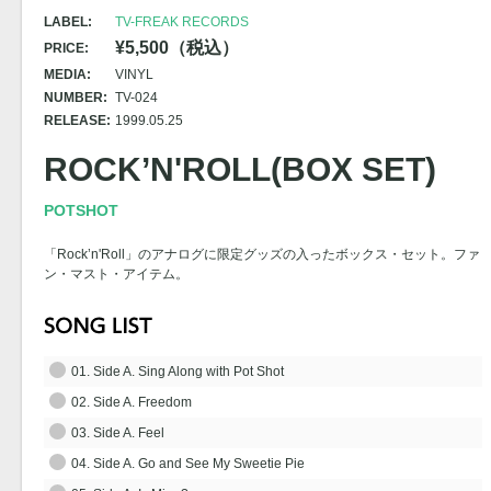
LABEL:
TV-FREAK RECORDS
¥5,500（税込）
PRICE:
MEDIA:
VINYL
NUMBER:
TV-024
RELEASE:
1999.05.25
ROCK’N'ROLL(BOX SET)
POTSHOT
「Rock’n'Roll」のアナログに限定グッズの入ったボックス・セット。ファ
ン・マスト・アイテム。
01. Side A. Sing Along with Pot Shot
02. Side A. Freedom
03. Side A. Feel
04. Side A. Go and See My Sweetie Pie