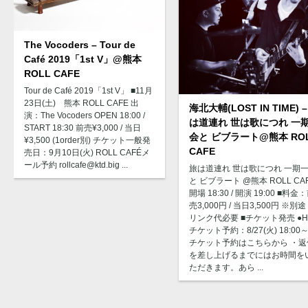
The Vocoders – Tour de
Café 2019「1st V」@熊本
ROLL CAFE
Tour de Café 2019「1st V」 ■11月
23日(土) 熊本 ROLL CAFE 出
海北大輔(LOST IN TIME) –
演：The Vocoders OPEN 18:00 /
は道連れ 世は歌につれ 一
START 18:30 前売¥3,000 / 当日
会と ビブラート@熊本 RO
¥3,500 (1order別) チケット一般発
CAFE
売日：9月10日(火) ROLL CAFÉメ
ール予約 rollcafe@ktd.big ...
旅は道連れ 世は歌につれ 一期
と ビブラート @熊本 ROLL CA
開場 18:30 / 開演 19:00 ■料金
売3,000円 / 当日3,500円 ※別
リンク代必要 ■チケット発売 ●H
チケット予約：8/27(火) 18:00～
チケット予約はこちらから ・返
を差し上げるまでにはお時間を
ただきます。あら ...