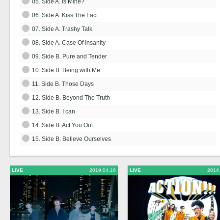
05. Side A. Is Mine?
06. Side A. Kiss The Fact
07. Side A. Trashy Talk
08. Side A. Case Of Insanity
09. Side B. Pure and Tender
10. Side B. Being with Me
11. Side B. Those Days
12. Side B. Beyond The Truth
13. Side B. I can
14. Side B. Act You Out
15. Side B. Believe Ourselves
LIVE
2019.04.16
LIVE
2014