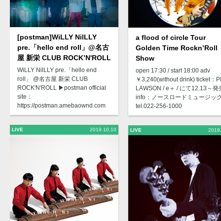
[postman]WiLLY NilLLY
a flood of circle Tour
pre.「hello end roll」@名古
Golden Time Rockn’Roll
屋 新栄 CLUB ROCK’N'ROLL
Show
WiLLY NilLLY pre.「hello end
open 17:30 / start 18:00 adv
roll」 @名古屋 新栄 CLUB
￥3,240(without drink) ticket：PI
ROCK'N'ROLL ▶︎postman official
LAWSON / e＋ / にて12.13～発
site：
info：ノースロードミュージッ
https://postman.amebaownd.com
tel.022-256-1000
LIVE
2019.10.10
LIVE
2019