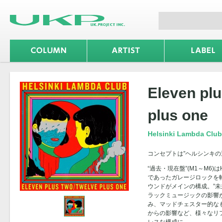
Eleven plu
plus one
Helsinki Lambda Club
コンセプトは”ヘルシンキの
“過去・現在盤”(M1～M6)はH
であったガレージロックを
ウンドがメインの構成。”未来
ラックミュージックの影響
み、マッドチェスター的なもの
からの影響など、様々なリ