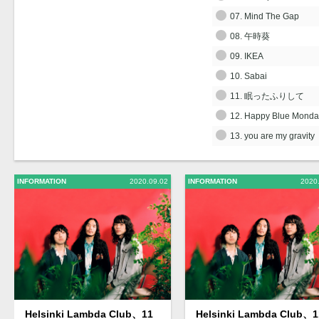
07. Mind The Gap
08. 午時葵
09. IKEA
10. Sabai
11. 眠ったふりして
12. Happy Blue Monda
13. you are my gravity
INFORMATION
2020.09.02
INFORMATION
2020
Helsinki Lambda Club、11
Helsinki Lambda Club、1