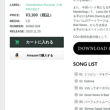
レスな構成に。
LABEL:
Hamsterdam Records
UK.
また、今回バンド初となる海外
PROJECT
Masterlingにて、Lana Del 
¥3,300（税込）
PRICE:
を手がけるFelix Davisを
アルバムのアートワークは、CD
MEDIA:
CD
Bad News」から引き続き、D
NUMBER:
HAMZ-008
を手がけるスペインのイラストレ
RELEASE:
2020.11.25
CDの初回生産仕様として、
カートに入れる
Amazonで購入する
01. ミツビシ・マキア
02. Debora
03. それってオーガズ
04. Good News Is Bad
05. パーフェクトムー
06. Shrimp Salad San