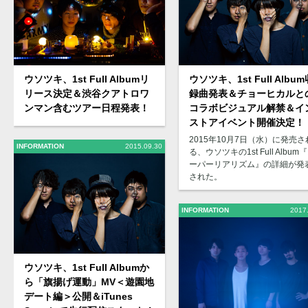
ウソツキ、1st Full Album
ウソツキ、1st Full Albumリ
録曲発表＆チョーヒカルと
リース決定＆渋谷クアトロワ
コラボビジュアル解禁＆イ
ンマン含むツアー日程発表！
ストアイベント開催決定！
2015年10月7日（水）に発売さ
INFORMATION
2015.09.30
る、ウソツキの1st Full Album
ーパーリアリズム』の詳細が発
された。
INFORMATION
2017
ウソツキ、1st Full Albumか
ら「旗揚げ運動」MV＜遊園地
デート編＞公開＆iTunes