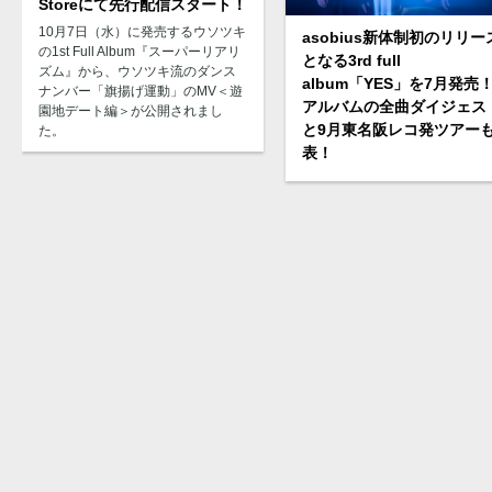
Storeにて先行配信スタート！
10月7日（水）に発売するウソツキ
asobius新体制初のリリー
の1st Full Album『スーパーリアリ
となる3rd full
ズム』から、ウソツキ流のダンス
album「YES」を7月発売
ナンバー「旗揚げ運動」のMV＜遊
アルバムの全曲ダイジェス
園地デート編＞が公開されまし
と9月東名阪レコ発ツアー
た。
表！