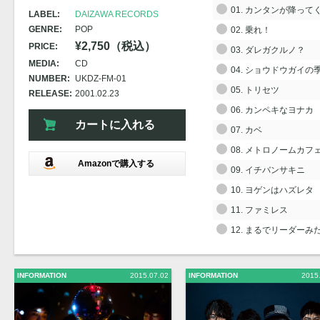
01. カンタンが降って
LABEL:
DAIZAWA RECORDS
GENRE:
POP
02. 乗れ！
¥2,750（税込）
PRICE:
03. ダレガクルノ？
MEDIA:
CD
04. ショウドウガイの
NUMBER:
UKDZ-FM-01
05. トリセツ
RELEASE:
2001.02.23
06. カンペキなヨナカ
カートに入れる
07. カベ
08. メトロノームカフ
Amazonで購入する
09. イチバンサキニ
10. ヨゲンはハズレタ
11. ファミレス
12. まるでリーダーみ
INFORMATION
2015.07.02
INFORMATION
2015