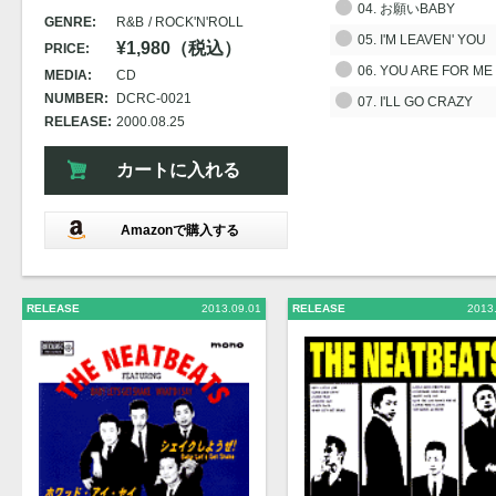
04. お願いBABY
GENRE:
R&B
ROCK'N'ROLL
05. I'M LEAVEN' YOU
¥1,980（税込）
PRICE:
06. YOU ARE FOR ME
MEDIA:
CD
NUMBER:
DCRC-0021
07. I'LL GO CRAZY
RELEASE:
2000.08.25
カートに入れる
Amazonで購入する
RELEASE
2013.09.01
RELEASE
2013