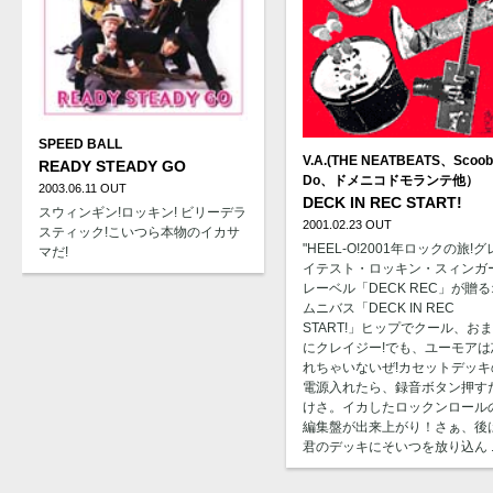
SPEED BALL
V.A.(THE NEATBEATS、Scoob
READY STEADY GO
Do、ドメニコドモランテ他）
2003.06.11 OUT
DECK IN REC START!
スウィンギン!ロッキン! ビリーデラ
2001.02.23 OUT
スティック!こいつら本物のイカサ
"HEEL-O!2001年ロックの旅!グ
マだ!
イテスト・ロッキン・スィンガ
レーベル「DECK REC」が贈る
ムニバス「DECK IN REC
START!」ヒップでクール、お
にクレイジー!でも、ユーモアは
れちゃいないぜ!カセットデッキ
電源入れたら、録音ボタン押す
けさ。イカしたロックンロール
編集盤が出来上がり！さぁ、後
君のデッキにそいつを放り込ん ..