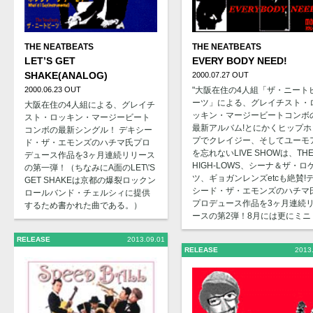
THE NEATBEATS
THE NEATBEATS
LET’S GET
EVERY BODY NEED!
SHAKE(ANALOG)
2000.07.27 OUT
2000.06.23 OUT
"大阪在住の4人組「ザ・ニート
ーツ」による、グレイチスト・
大阪在住の4人組による、グレイチ
ッキン・マージービートコンボ
スト・ロッキン・マージービート
最新アルバム!とにかくヒップホ
コンボの最新シングル！ デキシー
プでクレイジー、そしてユーモ
ド・ザ・エモンズのハチマ氏プロ
を忘れないLIVE SHOWは、TH
デュース作品を3ヶ月連続リリース
HIGH-LOWS、シーナ＆ザ・ロ
の第一弾！（ちなみにA面のLET\'S
ツ、ギョガンレンズetcも絶賛!
GET SHAKEは京都の爆裂ロックン
シード・ザ・エモンズのハチマ
ロールバンド・チェルシィに提供
プロデュース作品を3ヶ月連続
するため書かれた曲である。）
ースの第2弾！8月には更にミニ ..
RELEASE
2013.09.01
RELEASE
2013