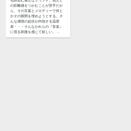
包み込む重圧なサウンド。他人と
の距離感をつかむことが苦手だか
ら、その言葉とメロディーで何と
かその隙間を埋めようとする。そ
んな感情の起伏が内包する温度
差・・・そんなかれらの『音楽』
に宿る刺激を感じて欲しい。 ...