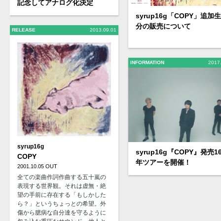
記念してアナログ化決定
syrup16g「COPY」追加
分の販売について
RELEASE
2013.09.01
INFORMATION
2017
syrup16g
syrup16g『COPY』発売1
COPY
年ツアーを開催！
2001.10.05 OUT
全ての楽曲作詞作曲する五十嵐の
表現する世界観。それは虚無・絶
望の手前に存在する「もしかした
ら？」というちょっとの希望。外
傷から臆病な自分達を守るように