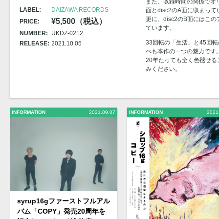
また、収録時間の関係でオリジ
LABEL:
DAIZAWA RECORDS
面とdisc2のA面に収まっ
更に、disc2のB面には
¥5,500（税込）
PRICE:
ています。
NUMBER:
UKDZ-0212
33回転の「生活」と45回
RELEASE:
2021.10.05
べも本作の一つの魅力です
20年たっても全く色褪せる
みください。
INFORMATION
2021.09.07
INFORMATION
2021
syrup16gファーストフルアル
バム「COPY」発売20周年を