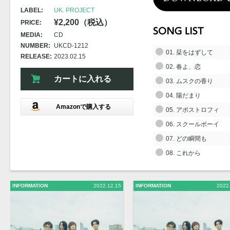
LABEL:
UK. PROJECT
¥2,200（税込）
PRICE:
MEDIA:
CD
NUMBER:
UKCD-1212
01. 栞をはずして
RELEASE:
2023.02.15
02. 春よ、恋
カートに入れる
03. ムスクの香り
04. 陽だまり
Amazonで購入する
05. アポストロフィ
06. スクールボーイ
07. どの瞬間も
08. これから
INFORMATION
2022.12.15
INFORMATION
2022