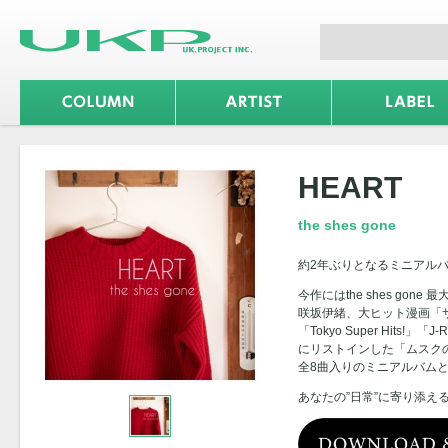
HEART
the shes gone
約2年ぶりとなるミニアル
今作にはthe shes go
咲坂伊緒、大ヒット漫画「
「Tokyo Super Hits!」
にリストインした「ムスク
全8曲入りのミニアルバム
あなたの”日常”に寄り添え