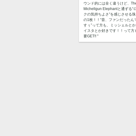
ウンド的には全く違うけど、Th
Michellgun Elephantと通ずる
クの気持ちよさ”を感じさせる珠
の1枚！！“昔、ファンだったん
すぅ”って方も、ミッシェルとか
イスタとか好きです！！って方
要GET!! "