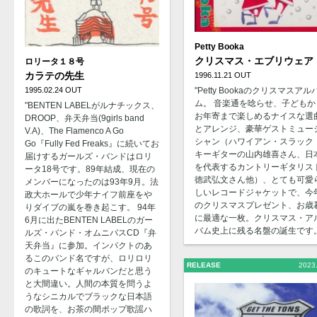
Petty Booka
クリスマス・エブリウェア
ロリータ１８号
カラテの先生
1996.11.21 OUT
1995.02.24 OUT
"Petty Bookaのクリスマスアル
ム。 音楽通を唸らせ、子どもか
"BENTEN LABELがルナチックス、
お年寄まで楽しめるナイスな選
DROOP、弁天弁当(9girls band
とアレンジ、豪華ゲストミュー
V.A)、The Flamenco A Go
シャン（ハワイアン・スラック
Go『Fully Fed Freaks』に続いてお
キーギターの山内雄喜さん、日
届けするガールズ・バンドはロリ
を代表するカントリーギタリス
ータ18号です。89年結成、現在の
徳武弘文さん他）、とても可愛
メンバーになったのは93年9月。法
しいレコードジャケットで、今
政大ホールで少年ナイフ前座をや
のクリスマスプレゼント、お歳
りダイブの嵐を巻き起こす。 94年
に最適な一枚。クリスマス・ア
6月に出たBENTEN LABELのガー
バム史上に残る名盤の誕生です。
ルズ・バンド・オムニバスCD『弁
天弁当』に参加。インパクトのあ
るこのバンド名ですが、ロリロリ
RELEASE
2023
のキュートなギャルバンだと思う
と大間違い。人間の本質を問うよ
うなシニカルでブラックな日本語
の歌詞を、お茶の間ポップ歌謡ハ