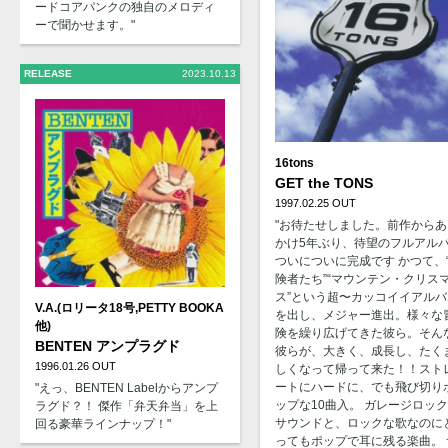
ードコアパンクの独自のメロディ
ーで聞かせます。"
RELEASE
2023.10.13
16tons
GET the TONS
1997.02.25 OUT
"お待たせしました。前作からあ
かけ5年ぶり、待望のフルアル
ついについに完成です かつて、
険者たち”“マウンテン・クリス
ス”という超〜カッコイイアルバ
V.A.(ロリータ18号,PETTY BOOKA
を出し、メジャー進出。様々な
他)
険を繰り広げてきた彼ら。そん
BENTEN アンプラグド
彼らが、大きく、成長し、たく
1996.01.26 OUT
しくなって帰って来た！！スト
ートにハードに、でも飛び切り
"えっ、BENTEN Labelからアンプ
ップな10曲入。 ガレージロッ
ラグド？！ 傑作「弁天弁当」を上
サウンドと、ロックな歌なのに
回る豪華ラインナップ！"
ってもポップで耳に残る楽曲。 