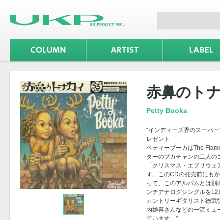
赤鼻のト
Petty Booka
“インディーズ界のスーパ
レゼント
ペティーブーカはThe Flam
ターのブカチャンの二人のコー
「クリスマス・エブリウェア
す。このCDの発売前にも
って、このアルバムとは別
ンチアナログシングルを12
カントリーギタリスト徳武
内雄喜さんなどの一流ミュ
ています。”