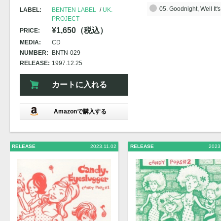
05. Goodnight, Well It'
LABEL:
BENTEN LABEL
UK.
PROJECT
¥1,650（税込）
PRICE:
MEDIA:
CD
NUMBER:
BNTN-029
RELEASE:
1997.12.25
カートに入れる
Amazonで購入する
RELEASE
2023.11.02
RELEASE
2023