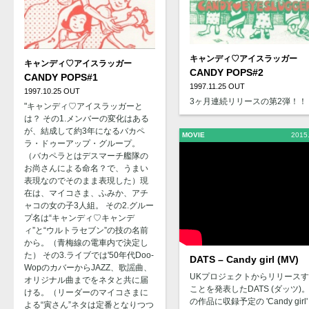
キャンディ♡アイスラッガー
キャンディ♡アイスラッガー
CANDY POPS#2
CANDY POPS#1
1997.11.25 OUT
1997.10.25 OUT
3ヶ月連続リリースの第2弾！！
"キャンディ♡アイスラッガーと
は？ その1.メンバーの変化はある
が、結成して約3年になるバカペ
MOVIE
2015
ラ・ドゥーアップ・グループ。
（バカペラとはデスマーチ艦隊の
お尚さんによる命名？で、うまい
表現なのでそのまま表現した）現
在は、マイコさま、ふみか、アチ
ャコの女の子3人組。 その2.グルー
プ名は“キャンディ♡キャンデ
ィ”と“ウルトラセブン”の技の名前
から。（青梅線の電車内で決定し
た） その3.ライブでは'50年代Doo-
DATS – Candy girl (MV)
WopのカバーからJAZZ、歌謡曲、
UKプロジェクトからリリース
オリジナル曲までをネタと共に届
ことを発表したDATS (ダッツ)。
ける。（リーダーのマイコさまに
の作品に収録予定の 'Candy girl'
よる“寅さん”ネタは定番となりつつ