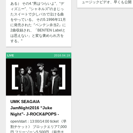
ュージックビデオ、早くも公開
ある） その4.“男はつらいよ”、“デ
ィズニー”、“シャネルズ”のまじっ
たスイートで少しバカで泣ける曲
をやっている。 その5.1996年11月
に発売された『ベンテン弁当2』に
2曲収録され、「BENTEN Labelと
は思えない」と変な褒められ方を
する。"
LIVE
2016.04.19
UMK SEAGAIA
JamNight2016 “Juke
Night”- J-ROCK&POPS -
open/start：13:00/14:00 ticket 《早
割チケット》 ブロックエリア7,000
円 フリーゾーン5,500円 《前売チ