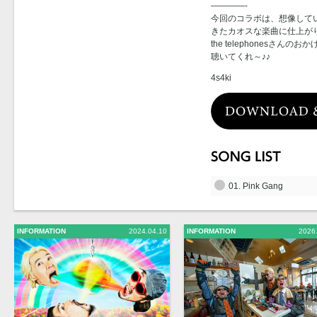
————-
今回のコラボは、想像して
きたカオスな楽曲に仕上が
the telephonesさ
聴いてくれ～♪♪
4s4ki
01. Pink Gang
INFORMATION
2024.04.10
INFORMATION
2026