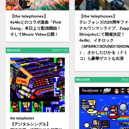
【the telephones】
【the telephones】
4s4kiとのコラボ楽曲「Pink
テレフォンズの20周年ファ
Gang」本日より配信開始！
ナルワンマンライブ、Zep
そしてMusic Video公開！
Shinjukuにて開催決定！
4s4ki、イチロック
（SPARK!!SOUND!!SHOW
RELEASE
2025.07.04
）、さかしたひかる（ドミ
コ）ら豪華ゲストも出演
RELEASE
2024
the telephones
【デジタルシングル】