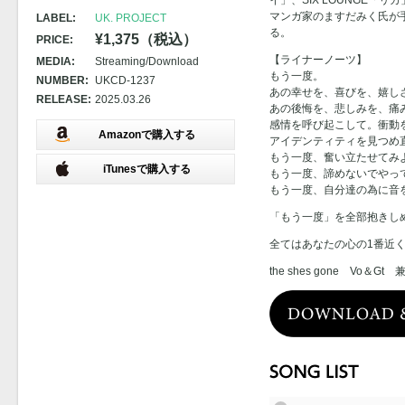
イ」、SIX LOUNGE「
マンガ家のますだみく氏が
LABEL:
UK. PROJECT
る。
¥1,375（税込）
PRICE:
【ライナーノーツ】
MEDIA:
Streaming/Download
もう一度。
NUMBER:
UKCD-1237
あの幸せを、喜びを、嬉し
RELEASE:
2025.03.26
あの後悔を、悲しみを、痛
感情を呼び起こして。衝動
Amazonで購入する
アイデンティティを見つめ
もう一度、奮い立たせてみ
iTunesで購入する
もう一度、諦めないでやっ
もう一度、自分達の為に音
「もう一度」を全部抱きし
全てはあなたの心の1番近
the shes gone Vo＆Gt 