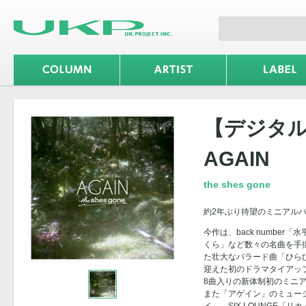
【デジタル
AGAIN
the shes gone
約2年ぶり待望のミニアル
今作は、back number
くら」など数々の名曲を手
た壮大なバラード曲「ひらひ
迎えた初のドラマタイアッ
8曲入りの新体制初のミニ
また「アゲイン」のミュージッ