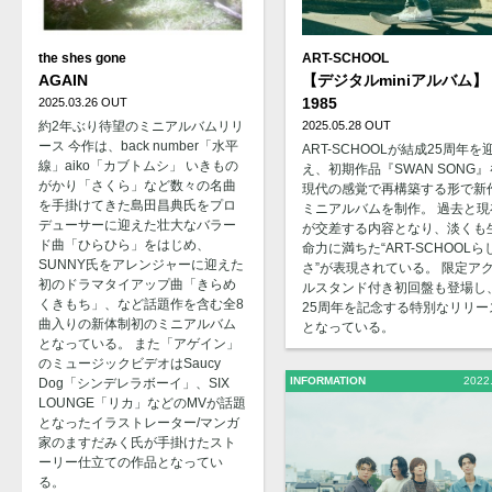
the shes gone
ART-SCHOOL
AGAIN
【デジタルminiアルバム】
1985
2025.03.26 OUT
約2年ぶり待望のミニアルバムリリ
2025.05.28 OUT
ース 今作は、back number「水平
ART-SCHOOLが結成25周年を
線」aiko「カブトムシ」 いきもの
え、初期作品『SWAN SONG』
がかり「さくら」など数々の名曲
現代の感覚で再構築する形で新
を手掛けてきた島田昌典氏をプロ
ミニアルバムを制作。 過去と現
デューサーに迎えた壮大なバラー
が交差する内容となり、淡くも
ド曲「ひらひら」をはじめ、
命力に満ちた“ART-SCHOOLら
SUNNY氏をアレンジャーに迎えた
さ”が表現されている。 限定ア
初のドラマタイアップ曲「きらめ
ルスタンド付き初回盤も登場し
くきもち」、など話題作を含む全8
25周年を記念する特別なリリー
曲入りの新体制初のミニアルバム
となっている。
となっている。 また「アゲイン」
のミュージックビデオはSaucy
INFORMATION
2022
Dog「シンデレラボーイ」、SIX
LOUNGE「リカ」などのMVが話題
となったイラストレーター/マンガ
家のますだみく氏が手掛けたスト
ーリー仕立ての作品となってい
る。