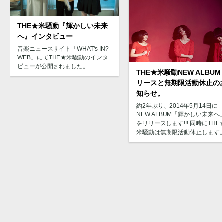
THE★米騒動『輝かしい未来
へ』インタビュー
音楽ニュースサイト「WHAT's IN?
WEB」にてTHE★米騒動のインタ
ビューが公開されました。
THE★米騒動NEW ALBU
リースと無期限活動休止の
知らせ。
約2年ぶり、2014年5月14日に
NEW ALBUM「輝かしい未来へ
をリリースします!!! 同時にTHE
米騒動は無期限活動休止します