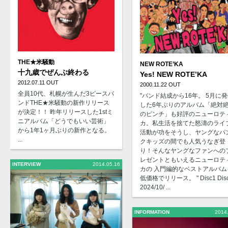
THE★米騒動
NEW ROTE’KA
十九歳でぜんぶ終わる
Yes! NEW ROTE’KA
2012.07.11 OUT
2000.11.22 OUT
全員10代、札幌が生んだ3ピースバ
"バンド結成から16年。 5月に
ンドTHE★米騒動の新作リリース
した6年ぶりのアルバム「絶対
が決定！！ 昨年リリースした1stミ
のピンチ」も好評のニューロテ
ニアルバム「どうでもいい芸術」
カ。私生活を捨てた怒濤のライ
から1年1ヶ月ぶりの新作となる。
活動が功をそうし、ヤングなパ
...
クキッズの間でも人気うなぎ登
り！そんなヤングなファンへの
レゼントともいえるニューロテ
INTERVIEW
2014.05.16
カの 入門編的なベストアルバム
低価格でリリース。 " Disc1 Dis
2024/10/ ...
INFORMATION
2014