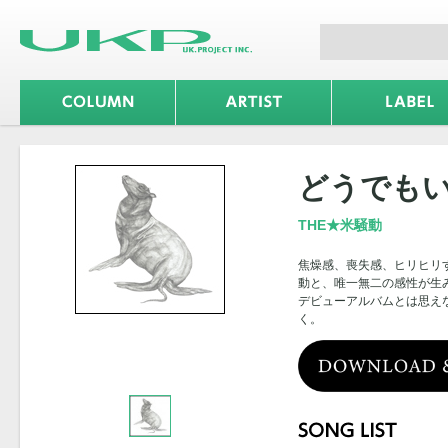
どうでも
THE★米騒動
焦燥感、喪失感、ヒリヒリ
動と、唯一無二の感性が生
デビューアルバムとは思え
く。