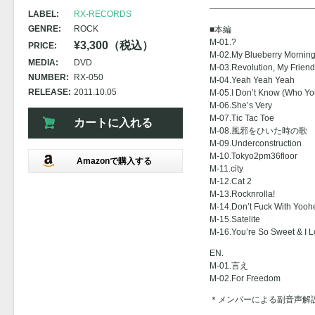
————————————
LABEL:
RX-RECORDS
GENRE:
ROCK
■本編
M-01.?
¥3,300（税込）
PRICE:
M-02.My Blueberry Mornin
MEDIA:
DVD
M-03.Revolution, My Friend
NUMBER:
RX-050
M-04.Yeah Yeah Yeah
RELEASE:
2011.10.05
M-05.I Don’t Know (Who Yo
M-06.She’s Very
M-07.Tic Tac Toe
カートに入れる
M-08.風邪をひいた時の歌
M-09.Underconstruction
M-10.Tokyo2pm36floor
Amazonで購入する
M-11.city
M-12.Cat 2
M-13.Rocknrolla!
M-14.Don’t Fuck With Yoo
M-15.Satelite
M-16.You’re So Sweet & I 
EN.
M-01.言え
M-02.For Freedom
＊メンバーによる副音声解