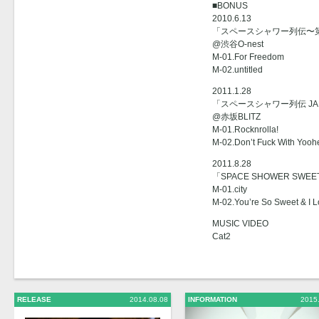
■BONUS
2010.6.13
「スペースシャワー列伝〜
@渋谷O-nest
M-01.For Freedom
M-02.untitled
2011.1.28
「スペースシャワー列伝 JAP
@赤坂BLITZ
M-01.Rocknrolla!
M-02.Don’t Fuck With Yoo
2011.8.28
「SPACE SHOWER SWEET
M-01.city
M-02.You’re So Sweet & I 
MUSIC VIDEO
Cat2
RELEASE
2014.08.08
INFORMATION
2015