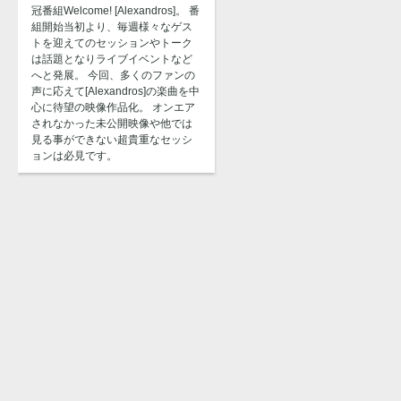
冠番組Welcome! [Alexandros]。 番
組開始当初より、毎週様々なゲス
トを迎えてのセッションやトーク
は話題となりライブイベントなど
へと発展。 今回、多くのファンの
声に応えて[Alexandros]の楽曲を中
心に待望の映像作品化。 オンエア
されなかった未公開映像や他では
見る事ができない超貴重なセッシ
ョンは必見です。