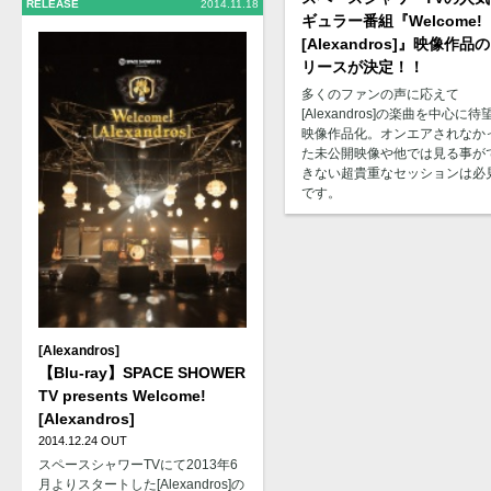
RELEASE
2014.11.18
ギュラー番組『Welcome!
[Alexandros]』映像作品
リースが決定！！
多くのファンの声に応えて
[Alexandros]の楽曲を中心に待
映像作品化。オンエアされなか
た未公開映像や他では見る事が
きない超貴重なセッションは必
です。
[Alexandros]
【Blu-ray】SPACE SHOWER
TV presents Welcome!
[Alexandros]
2014.12.24 OUT
スペースシャワーTVにて2013年6
月よりスタートした[Alexandros]の