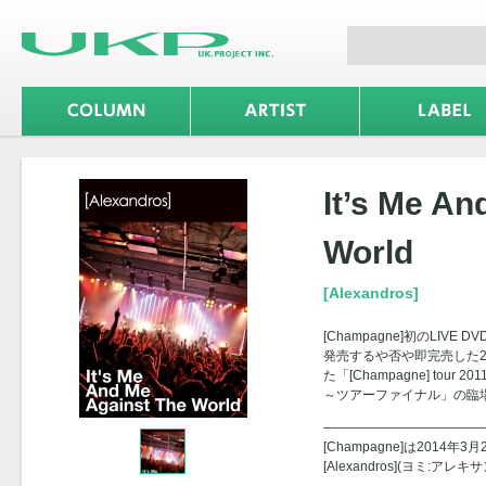
It’s Me An
World
[Alexandros]
[Champagne]初のLIVE 
発売するや否や即完売した2
た「[Champagne] tour 20
～ツアーファイナル」の臨場感
————————————
[Champagne]は2014
[Alexandros](ヨミ: