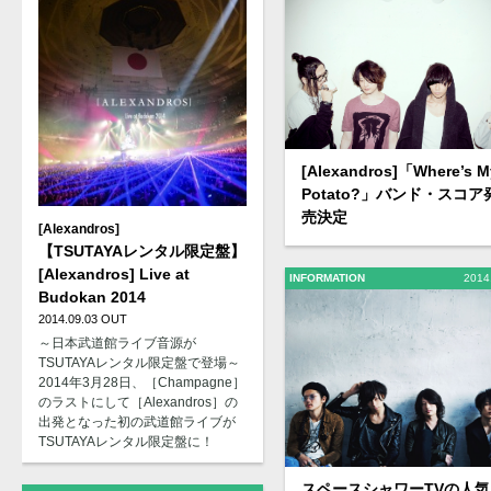
[Alexandros]「Where’s M
Potato?」バンド・スコア
売決定
[Alexandros]
【TSUTAYAレンタル限定盤】
[Alexandros] Live at
INFORMATION
2014
Budokan 2014
2014.09.03 OUT
～日本武道館ライブ音源が
TSUTAYAレンタル限定盤で登場～
2014年3月28日、［Champagne］
のラストにして［Alexandros］の
出発となった初の武道館ライブが
TSUTAYAレンタル限定盤に！
スペースシャワーTVの人気