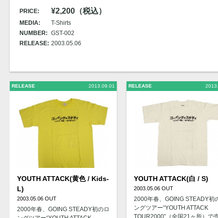
¥2,200（税込）
PRICE:
MEDIA:
T-Shirts
NUMBER:
GST-002
RELEASE:
2003.05.06
RELEASE
2013.09.01
RELEASE
2013
YOUTH ATTACK(黄色 / Kids-
YOUTH ATTACK(白 / S)
L)
2003.05.06 OUT
2003.05.06 OUT
2000年春、GOING STEADY初
ングツアー“YOUTH ATTACK
2000年春、GOING STEADY初のロ
TOUR2000”（全国21ヶ所）で
ングツアー“YOUTH ATTACK