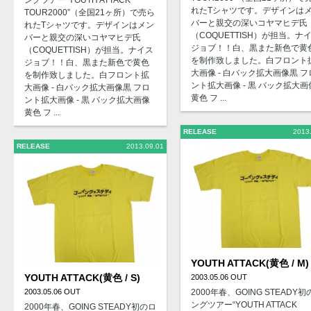
れたTシャツです。デザインは
TOUR2000”（全国21ヶ所）で売ら
バーと親交の深いコヤマヒデ氏
れたTシャツです。デザインはメン
（COQUETTISH）が担当。ナ
バーと親交の深いコヤマヒデ氏
ジョブ！！白、黒また新色で黄
（COQUETTISH）が担当。ナイス
を制作致しました。白フロント
ジョブ！！白、黒また新色で黄色
大画像 - 白バック拡大画像黒 フ
を制作致しました。白フロント拡
ント拡大画像 - 黒 バック拡大画
大画像 - 白バック拡大画像黒 フロ
黄色 フ ...
ント拡大画像 - 黒 バック拡大画像
黄色 フ ...
RELEASE
2013
RELEASE
2013.09.01
YOUTH ATTACK(黄色 / M)
YOUTH ATTACK(黄色 / S)
2003.05.06 OUT
2003.05.06 OUT
2000年春、GOING STEADY初
ングツアー“YOUTH ATTACK
2000年春、GOING STEADY初のロ