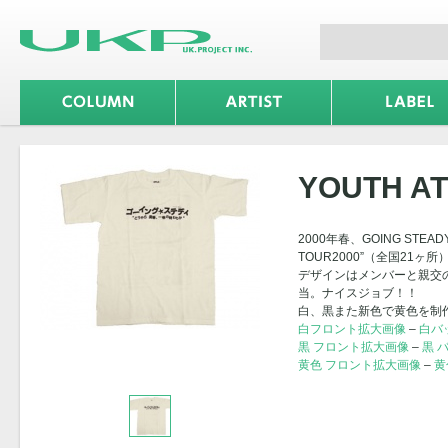
YOUTH ATT
2000年春、GOING STEA
TOUR2000”（全国21
デザインはメンバーと親交の
当。ナイスジョブ！！
白、黒また新色で黄色を制
白フロント拡大画像
–
白バ
黒 フロント拡大画像
–
黒 
黄色 フロント拡大画像
–
黄