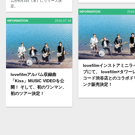
ムが8月3日（水）にリリース決
定。
INFORMATION
2016
INFORMATION
2016.07.19
lovefilmインストアミニラ
ブにて、 lovefilm×タワー
lovefilmアルバム収録曲
コード渋谷店とのコラボド
「Kiss」MUSIC VIDEOを公
ンク販売決定！
開！ そして、初のワンマン、
初のツアー決定！