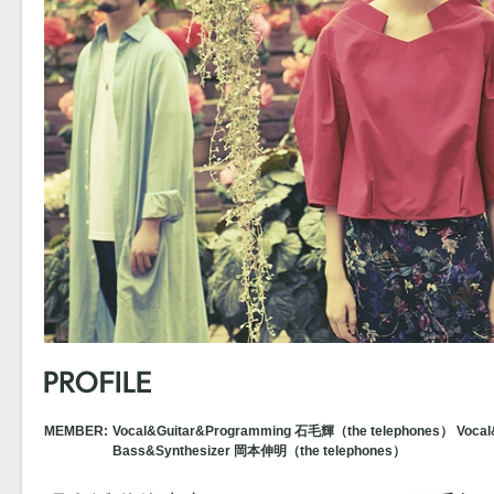
MEMBER:
Vocal&Guitar&Programming 石毛輝（the telephones） Voca
Bass&Synthesizer 岡本伸明（the telephones）