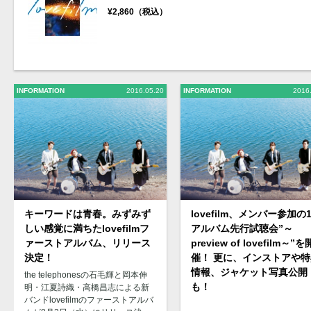
¥2,860（税込）
INFORMATION
2016.05.20
INFORMATION
2016
キーワードは青春。みずみず
lovefilm、メンバー参加の1
しい感覚に満ちたlovefilmフ
アルバム先行試聴会”～
ァーストアルバム、リリース
preview of lovefilm～”を
決定！
催！ 更に、インストアや特
情報、ジャケット写真公開
the telephonesの石毛輝と岡本伸
も！
明・江夏詩織・高橋昌志による新
バンドlovefilmのファーストアルバ