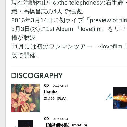
現在活動休止中のthe telephonesの
織・高橋昌志の4人で結成。
2016年3月14日に初ライブ「preview of f
8月3日(水)に1st Album 「lovefilm
橋が脱退。
11月には初のワンマンツアー「~lovefilm 1st t
阪で開催。
CD
2017.05.24
Haruka
¥1,100（税込）
CD
2016.08.03
【通常価格盤】lovefilm