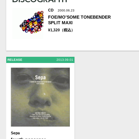
CD
2000.06.23
FOE/MO’SOME TONEBENDER
SPLIT MAXI
¥1,320（税込）
RELEASE
2013.09.01
Sepa