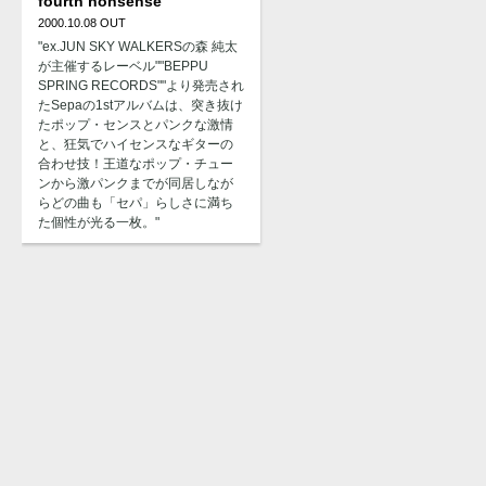
fourth nonsense
2000.10.08 OUT
"ex.JUN SKY WALKERSの森 純太
が主催するレーベル""BEPPU
SPRING RECORDS""より発売され
たSepaの1stアルバムは、突き抜け
たポップ・センスとパンクな激情
と、狂気でハイセンスなギターの
合わせ技！王道なポップ・チュー
ンから激パンクまでが同居しなが
らどの曲も「セパ」らしさに満ち
た個性が光る一枚。"