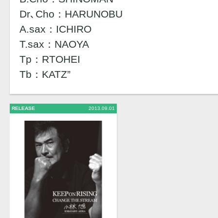
Dr､Cho：HARUNOBU
A.sax：ICHIRO
T.sax：NAOYA
Tp：RTOHEI
Tb：KATZ”
RELEASE
2013.09.01