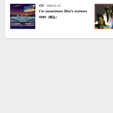
CD
2003.01.15
I’m seventeen She’s sixteen
¥880（税込）