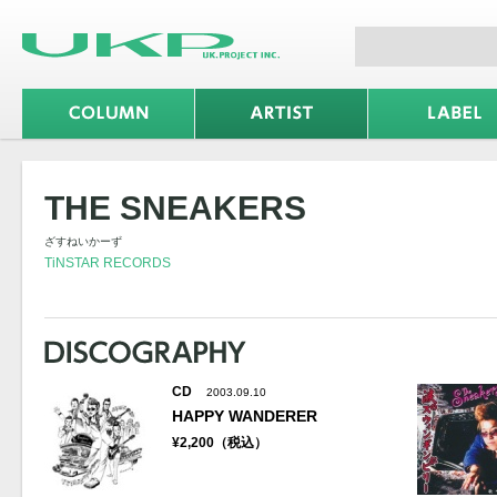
THE SNEAKERS
ざすねいかーず
TiNSTAR RECORDS
CD
2003.09.10
HAPPY WANDERER
¥2,200（税込）