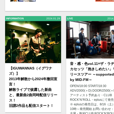
INFORMATION
2024.01.29
LIVE
2014
音・感・色vol.11×ザ・ラ
【IGUWANNAS（イグワナ
カセッツ「抱きしめたい」
ズ）】
リースツアー ～supported
2013年解散から2024年撤回宣
by MID-FM～
言！
OPEN/18:00 START/18:30
解散ライブで披露した新曲
ADV/2000(＋D) DOOR/2500(＋
と、最新曲2曲同時配信リリー
アーティスト予約あり・CLUB
ROCK’N’ROLL・eplusにて発
ス！
※ eplusの発売日は、8/16（土
旧譜2作品も配信スタート！
10時～発売開始 お問い合わせ
古屋・新栄CLUB ROCK’N’ROL