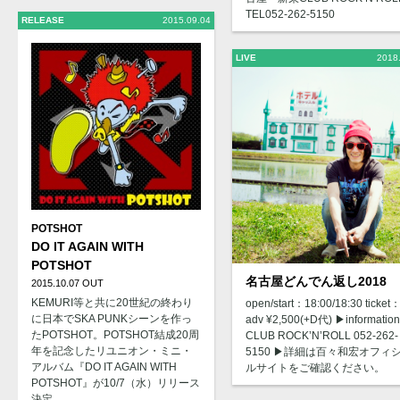
TEL052-262-5150
RELEASE
2015.09.04
LIVE
2018
POTSHOT
DO IT AGAIN WITH
POTSHOT
名古屋どんでん返し2018
2015.10.07 OUT
KEMURI等と共に20世紀の終わり
open/start：18:00/18:30 ticket
に日本でSKA PUNKシーンを作っ
adv ¥2,500(+D代) ▶︎informatio
たPOTSHOT。POTSHOT結成20周
CLUB ROCK’N’ROLL 052-262-
年を記念したリユニオン・ミニ・
5150 ▶︎詳細は百々和宏オフィ
アルバム『DO IT AGAIN WITH
ルサイトをご確認ください。
POTSHOT』が10/7（水）リリース
決定。